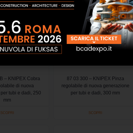
SB – KNIPEX Cobra
87 03 300 – KNIPEX Pinza
olabile di nuova
regolabile di nuova generazione
per tubi e dadi, 250
per tubi e dadi, 300 mm
mm
SCOPRI
SCOPRI