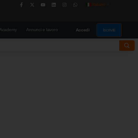
Italiano
▼
Academy
Annunci e lavoro
Iscriviti
Accedi