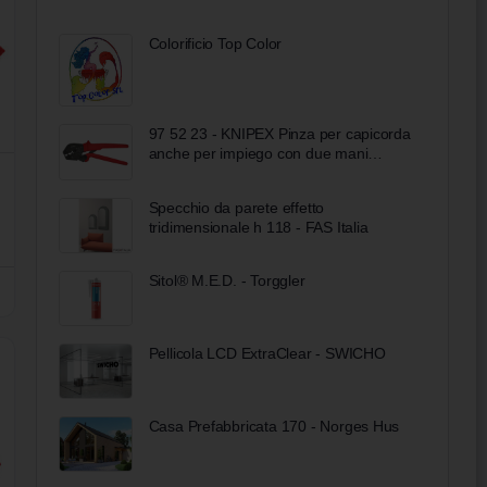
Colorificio Top Color
97 52 23 - KNIPEX Pinza per capicorda
anche per impiego con due mani
rivestiti in resina sintetica antiscivolo
brunita 250 mm
Specchio da parete effetto
tridimensionale h 118 - FAS Italia
Sitol® M.E.D. - Torggler
Pellicola LCD ExtraClear - SWICHO
Casa Prefabbricata 170 - Norges Hus