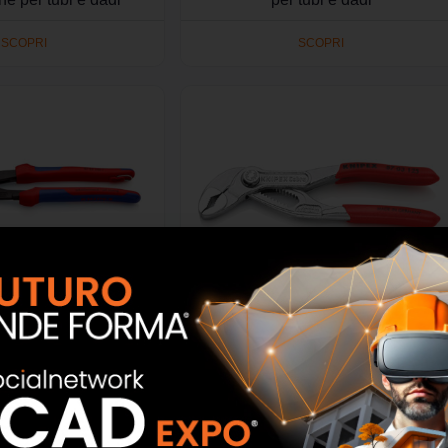
SCOPRI
SCOPRI
 BK- KNIPEX Cobra
87 03 125 – KNIPEX Cobra Pinza
olabile di nuova
regolabile di nuova generazione
e per tubi e dadi
per tubi e dadi, 125 mm
SCOPRI
SCOPRI