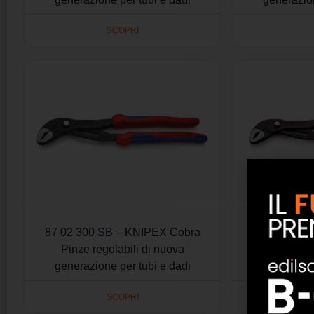
SCOPRI
87 02 300 SB – KNIPEX Cobra
87 02 300 T
Pinze regolabili di nuova
Pinza reg
generazione per tubi e dadi
generazion
SCOPRI