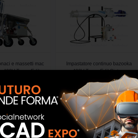
onaci e massetti mac
Impastatore continuo bazooka
on 400V Tecno Edil
400V Tecno Edil Sistem
Sistem
SCOPRI
SCOPRI