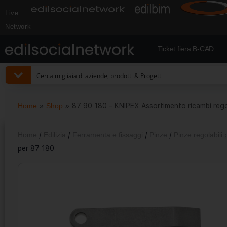
Live
Network
Ticket fiera B-CAD
Home
»
Shop
»
87 90 180 – KNIPEX Assortimento ricambi reg
Home
/
Edilizia
/
Ferramenta e fissaggi
/
Pinze
/
Pinze regolabili 
per 87 180