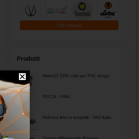
Tutti i brands
Prodotti
Wakol D 3330 colla per PVC design
FDC26 - FRAL
Poltrona letto in ecopelle - FAS Italia
Cestino differenziato Ricoeso