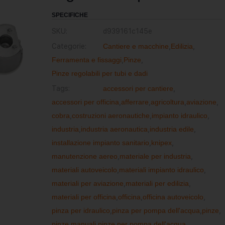
SPECIFICHE
SKU:
d939161c145e
Categorie:
Cantiere e macchine
,
Edilizia
,
Ferramenta e fissaggi
,
Pinze
,
Pinze regolabili per tubi e dadi
Tags:
accessori per cantiere
,
accessori per officina
,
afferrare
,
agricoltura
,
aviazione
,
cobra
,
costruzioni aeronautiche
,
impianto idraulico
,
industria
,
industria aeronautica
,
industria edile
,
installazione impianto sanitario
,
knipex
,
manutenzione aereo
,
materiale per industria
,
materiali autoveicolo
,
materiali impianto idraulico
,
materiali per aviazione
,
materiali per edilizia
,
materiali per officina
,
officina
,
officina autoveicolo
,
pinza per idraulico
,
pinza per pompa dell'acqua
,
pinze
,
pinze manuali
,
pinze per pompa dell'acqua
,