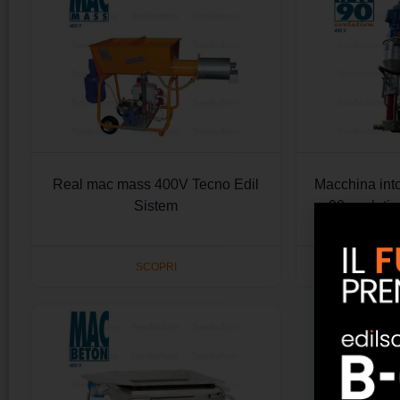
Real mac mass 400V Tecno Edil
Macchina int
Sistem
90 evoluti
SCOPRI