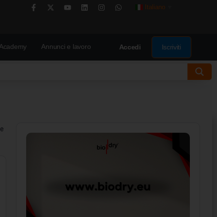
Italiano
▼
Academy
Annunci e lavoro
Iscriviti
Accedi
ne