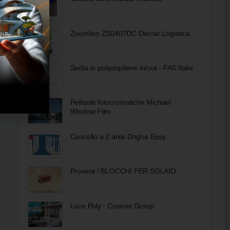
Zoomlion ZS0407DC Dercar Logistica
Sedia in polipropilene in/out - FAS Italia
Pellicole fotocromatiche Michael
Window Film
Cancello a 2 ante Doghe Easy
Provera / BLOCCHI PER SOLAIO
Luce Poly - Cosmet Group