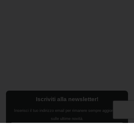
Iscriviti alla newsletter!
Inserisci il tuo indirizzo email per rimanere sempre aggiornato
sulle ultime novità.