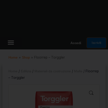
Iscriviti
Accedi
Home
»
Shop
»
Floorrep – Torggler
Home
/
Edilizia
/
Materiali da costruzione
/
Malte
/ Floorrep
– Torggler