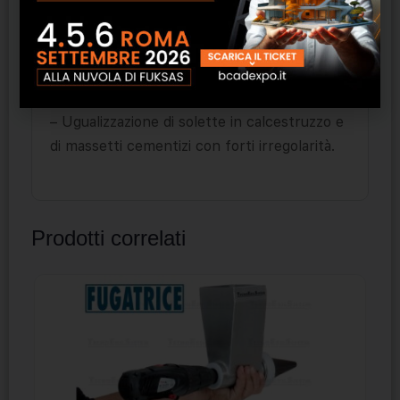
– Riparazione di pavimenti in calcestruzzo
degradato in locali di produzione industriale
trafficati e sollecitati meccanicamente con
carrelli ecc.
– Ugualizzazione di solette in calcestruzzo e
di massetti cementizi con forti irregolarità.
Prodotti correlati