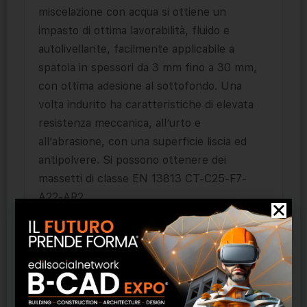
miscelazione con acqua si ottiene un
impasto di ottima lavorabilità, fluido e
autolivellante, facilmente applicabile a
spatola in spessori da 3 mm fino a 30 mm,
con ottima adesione al sottofondo. Una
volta indurito ha caratteristiche di elevata
resistenza meccanica, all’urto e
all’abrasione, con una superficie liscia ed
antipolvere. Si possono ottenere dei
massetti di classe EN 13813 CT-C25-F7-
A22-AR2.
Campi di impiego
Floorrep deve essere applicato soltanto
all’interno. È particolarmente indicato per: