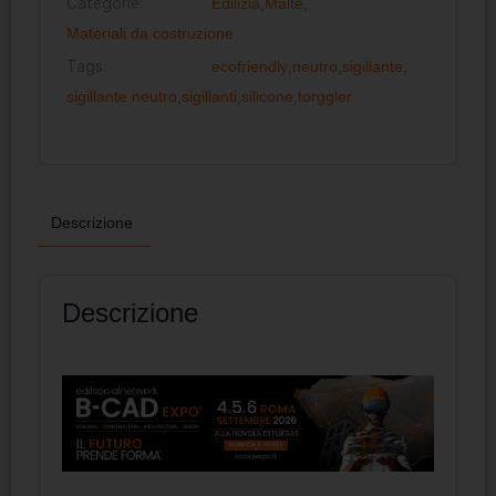
Categorie:
Edilizia
,
Malte
,
Materiali da costruzione
Tags:
ecofriendly
,
neutro
,
sigillante
,
sigillante neutro
,
sigillanti
,
silicone
,
torggler
Descrizione
Descrizione