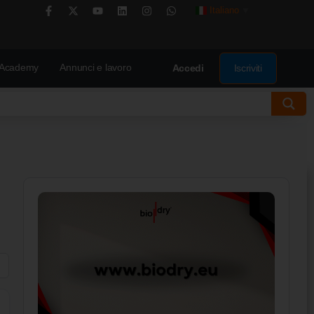
Italiano
▼
Academy
Annunci e lavoro
Iscriviti
Accedi