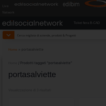
Live
Network
Ticket fiera B-CAD
Home
»
portasalviette
Home
/ Prodotti taggati “portasalviette”
portasalviette
Visualizzazione di 3 risultati