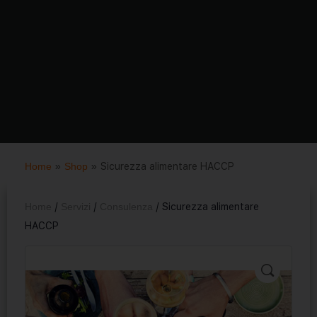
Home
»
Shop
»
Sicurezza alimentare HACCP
Home
/
Servizi
/
Consulenza
/ Sicurezza alimentare
HACCP