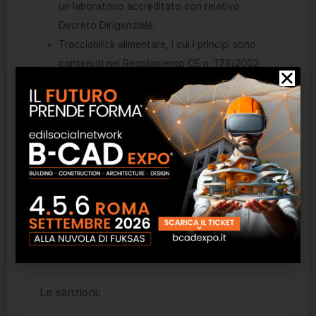
un laboratorio accreditato con relativo
Decreto Dirigenziale;
Tracciabilità alimentare, i cui i principi sono
contenuti nel Regolamento CE n. 178/2002;
stabilisce i requisiti generali della legislazione
alimentare, istituisce l’Autorità europea per la
sicurezza alimentare e fissa le procedure nel
settore della sicurezza alimentare;
Elenco allergeni ed etichettatura alimentare
Regolamento UE n.1169/2011;
ISO 22000 “Food safety management
systems- Requirements”, è uno standard di
certificazione di sistemi di gestione della
sicurezza in campo alimentare.
Le sanzioni: