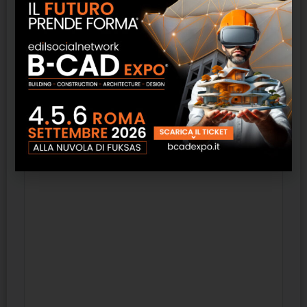
– Elevate performance di protezione dal
fuoco
– In accoppiato con fibra di legno (CELENIT
F2/C) e lana di roccia (CELENIT L2/C), alte
capacità di isolamento termico invernale