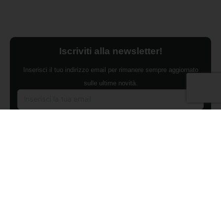
Iscriviti alla newsletter!
Inserisci il tuo indirizzo email per rimanere sempre aggiornato
sulle ultime novità.
Dichiaro di aver preso visione dell'Informativa Privacy e
ACCONSENTO al trattamento dei miei dati personali per finalità di
marketing da parte di Edilsocialnetwork
(Per visionare la Privacy Policy
clicca qui).
Iscriviti