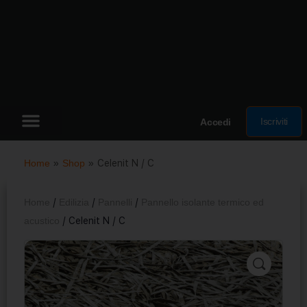
Iscriviti
Accedi
Home
»
Shop
»
Celenit N / C
Home
/
Edilizia
/
Pannelli
/
Pannello isolante termico ed
acustico
/ Celenit N / C