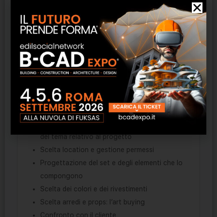
Home staging nel settore hospitality e nel
campo immobiliare
Home styling per committenze private
Esempio pratico
MODULO 2
Fasi di Lavoro:
Conoscere la committenza: studio del brand o
del tema relativo al progetto
Scelta location e gestione permessi
Progettazione del set e degli elementi che lo
compongono
Scelta dei colori e dei rivestimenti
Scelta arredi e props: l’art buying
Confronto con il cliente