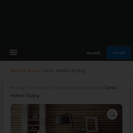
Iscriviti
Accedi
Home
»
Shop
»
Corso: Interior Styling
Home
/
Formazione
/
Formazione professionale
/ Corso:
Interior Styling