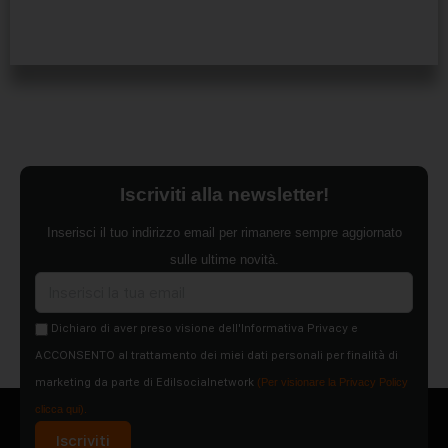
Iscriviti alla newsletter!
Inserisci il tuo indirizzo email per rimanere sempre aggiornato
sulle ultime novità.
Dichiaro di aver preso visione dell'Informativa Privacy e
ACCONSENTO al trattamento dei miei dati personali per finalità di
marketing da parte di Edilsocialnetwork
(Per visionare la Privacy Policy
clicca qui).
Iscriviti