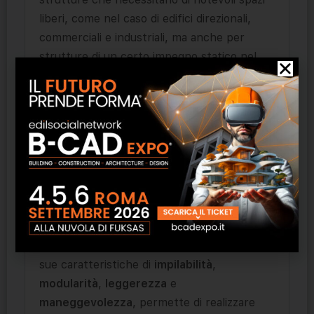
liberi, come nel caso di edifici direzionali,
commerciali e industriali, ma anche per
strutture di un certo impegno statico nel
campo dell’edilizia pubblica civile e
residenziale.
Inoltre con il sistema
U-Boot® Beton
è
possibile gestire una
distribuzione dei
pilastri in pianta di maggiore irregolarità
, in
quanto con esso non è necessaria la
realizzazione di travi.
Nel caso di cantieri di difficile accesso o di
ristrutturazioni,
U-Boot® Beton
, grazie alle
sue caratteristiche di
impilabilità
,
modularità
,
leggerezza
e
maneggevolezza
, permette di realizzare