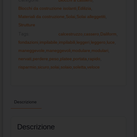
Blocchi da costruzione isolanti
,
Edilizia
,
Materiali da costruzione
,
Solai
,
Solai alleggetiti
,
Strutture
Tags:
calcestruzzo
,
cassero
,
Daliform
,
fondazioni
,
impilabile
,
impilabili
,
leggeri
,
leggero
,
luce
,
maneggevole
,
maneggevoli
,
modulare
,
modulari
,
nervati
,
perdere
,
peso
,
platee
,
portata
,
rapido
,
risparmio
,
sicuro
,
solai
,
solaio
,
soletta
,
veloce
Descrizione
Descrizione