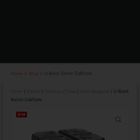
Home
»
Shop
»
U-Boot Beton Daliform
Home
/
Edilizia
/
Strutture
/
Solai
/
Solai alleggetiti
/ U-Boot
Beton Daliform