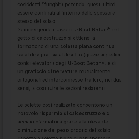
cosiddetti “funghi”) potendo, questi ultimi,
essere confinati all’interno dello spessore
stesso del solaio.
Sommergendo i casseri
U-Boot Beton®
nel
getto di calcestruzzo si ottiene la
formazione di una
soletta piana continua
sia al di sopra, sia al di sotto (grazie ai piedini
conici elevatori) degli
U-Boot Beton®
, e di
un
graticcio di nervature
mutualmente
ortogonali ed interconnesse tra loro, nei due
sensi, a costituire le sezioni resistenti.
Le solette così realizzate consentono un
notevole
risparmio di calcestruzzo e di
acciaio d’armatura
grazie alla rilevante
diminuzione del peso
proprio del solaio
rispetto a solette piene di pari spessore.