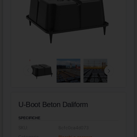
U-Boot Beton Daliform
SPECIFICHE
SKU:
8cfc0ca4d073
Categorie:
Blocchi a cassero
,