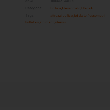
SKU:
1bd4a210afb5
Categorie:
Edilizia
,
Flessometri
,
Utensili
Tags:
attrezzi
,
edilizia
,
fai da te
,
flessometri
,
hultafors
,
strumenti
,
utensili