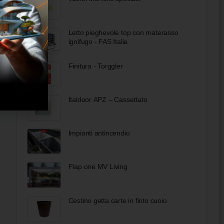
Letto pieghevole top con materasso
ignifugo - FAS Italia
Finitura - Torggler
Italdoor APZ – Cassettato
Impianti antincendio
Flap one MV Living
Cestino getta carte in finto cuoio