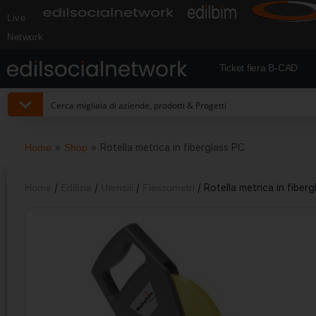
Live
Network
Ticket fiera B-CAD
Home
»
Shop
»
Rotella metrica in fiberglass PC
Home
/
Edilizia
/
Utensili
/
Flessometri
/ Rotella metrica in fiber