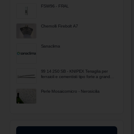
FSW96 - FRAL
Chemolli Firebolt A7
Sanaclima
99 14 250 SB - KNIPEX Tenaglia per
ferraioli e cementisti tipo forte a grande
forza di taglio zincata lucida 250 mm
Perle Mosaicomicro - Nerosicilia