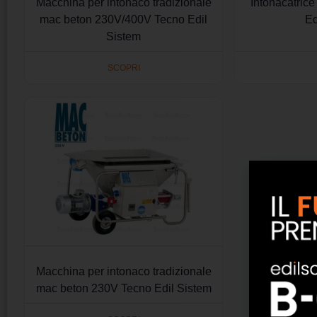
Macchina per intonaco tradizionale
Intonacatric
mac beton 230V/400V Tecno Edil
Ed
Sistem
SCOPRI
Macchina per intonaco tradizionale
mac beton 230V Tecno Edil Sistem