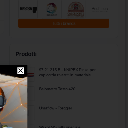
Tutti i brands
Prodotti
97 21 215 B - KNIPEX Pinza per
capicorda rivestiti in materiale
bicomponente verniciata nera 230 mm
Balometro Testo 420
Umaflow - Torggler
Wakol MS rullo speciale