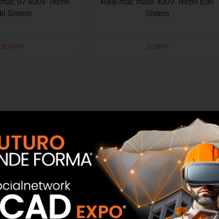
e mac 97 400V Tecno
Real mac mass 400V Tecno Edil
il Sistem
Sistem
SCOPRI
SCOPRI