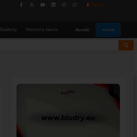
Italiano
▼
Academy
Annunci e lavoro
Iscriviti
Accedi