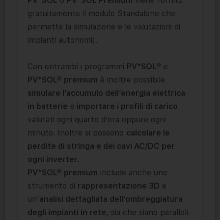
PV*SOL
o
PV*SOL Premium
viene fornito
gratuitamente il modulo Standalone che
permette la simulazione e le valutazioni di
impianti autonomi).
Con entrambi i programmi
PV*SOL®
e
PV*SOL® premium
è inoltre possibile
simulare l’accumulo dell’energia elettrica
in batterie
e
importare i profili di carico
valutati ogni quarto d’ora oppure ogni
minuto. Inoltre si possono
calcolare le
perdite di stringa e dei cavi AC/DC per
ogni inverter
.
PV*SOL® premium
include anche uno
strumento di
rappresentazione 3D
e
un’
analisi dettagliata dell’ombreggiatura
degli impianti in rete
, sia che siano paralleli