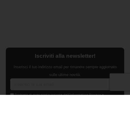
Iscriviti alla newsletter!
Inserisci il tuo indirizzo email per rimanere sempre aggiornato
sulle ultime novità.
Dichiaro di aver preso visione dell'Informativa Privacy e
ACCONSENTO al trattamento dei miei dati personali per finalità di
marketing da parte di Edilsocialnetwork
(Per visionare la Privacy Policy
clicca qui).
Iscriviti