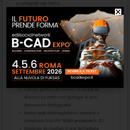
o integrati nel tetto.
Tutti e due i programmi
garantiscono le
seguenti
caratteristiche
:
Distribuzione dei moduli in modalità manuale e
automatica
Dati climatici provenienti da 8000 stazioni
meteo in tutto il mondo
Un database componenti con circa 13.000
moduli FV e 3.100 inverter
Calcolo grafico del numero di moduli da
disporre sul tetto con tipologie di tetti
liberamente configurabili
Analisi degli ombreggiamenti semplice o
complessa (con
PV*SOL® premium
in 3D)
Riepilogo dei risultati in una dettagliata