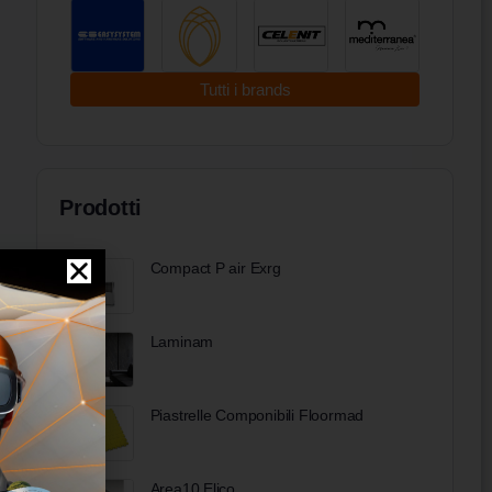
Tutti i brands
Prodotti
Compact P air Exrg
Laminam
Piastrelle Componibili Floormad
Area10 Elico