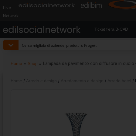
Live
Network
Ticket fiera B-CAD
Home
»
Shop
»
Lampada da pavimento con diffusore in cuoio –
Home
/
Arredo e design
/
Arredamento e design
/
Arredo hotel
/ 