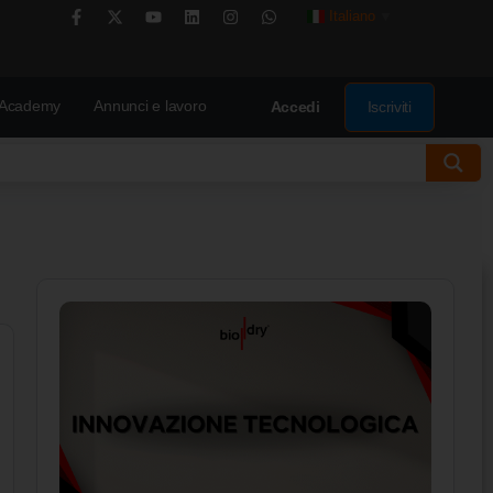
Italiano
▼
Academy
Annunci e lavoro
Iscriviti
Accedi