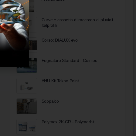
Curve e cassetta di raccordo ai pluviali
Italprofili
Corso: DIALUX evo
Fognature Standard - Cointec
AHU Kit Tekno Point
Soppalco
Polymex 2K-CR - Polymerbit