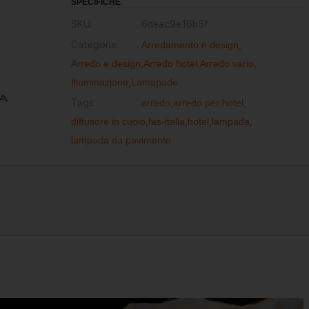
SPECIFICHE
SKU:
6deac9e16b5f
Categorie:
Arredamento e design
,
Arredo e design
,
Arredo hotel
,
Arredo vario
,
Illuminazione
,
Lamapade
Tags:
arredo
,
arredo per hotel
,
diffusore in cuoio
,
fas-italia
,
hotel
,
lampada
,
lampada da pavimento