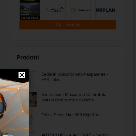
Tutti i brands
Prodotti
Sedia in policarbonato trasparente -
FAS Italia
Ventilazione Meccanica Controllata -
Installazioni termo acustiche
Triflex Preco Line 300 NightLine
AUTOFLUID - AutoCOUPE - Sezioni