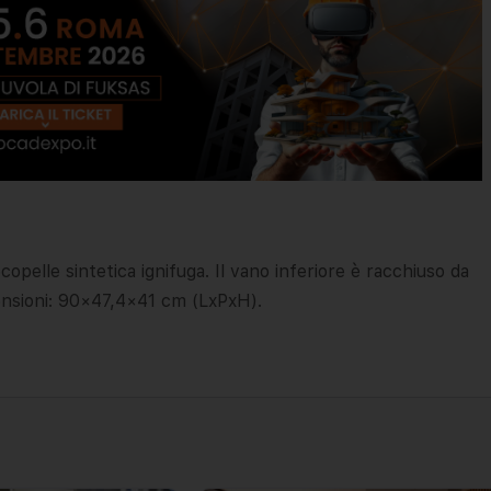
opelle sintetica ignifuga. Il vano inferiore è racchiuso da
mensioni: 90×47,4×41 cm (LxPxH).