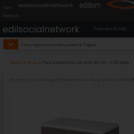
Live
Network
Ticket fiera B-CAD
Home
»
Shop
»
Panca imbottita con ante 90 cm – FAS Italia
Home
/
Arredo e design
/
Arredamento e design
/
Arredo hotel
/ 