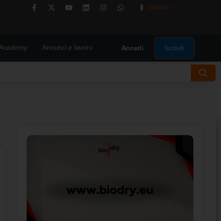
Italiano
▼
Academy
Annunci e lavoro
Iscriviti
Accedi