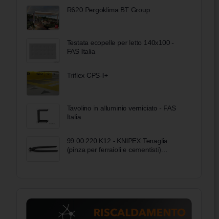
R620 Pergoklima BT Group
Testata ecopelle per letto 140x100 -
FAS Italia
Triflex CPS-I+
Tavolino in alluminio verniciato - FAS
Italia
99 00 220 K12 - KNIPEX Tenaglia
(pinza per ferraioli e cementisti)
bonderizzata nera 220 mm