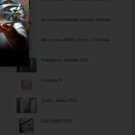
Accessorio Solatube Daylight Dimmer
Mini cucina ZARA 120 cm - FAS Italia
Frangisole - Modello C65
Evolution S
Grafix - Linea TRIX
L20 LASER R10