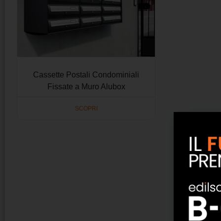
Cassette Postali Condominiali
Fissate a Muro Alubox
SCOPRI