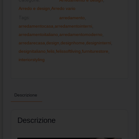
Arredo e design
,
Arredo vario
Tags:
arredamento
,
arredamentocasa
,
arredamentointerni
,
arredamentoitaliano
,
arredamentomoderno
,
arredarecasa
,
design
,
designhome
,
designinterni
,
designitaliano
,
felis
,
felissoftliving
,
furniturestore
,
interiorstyling
Descrizione
Descrizione