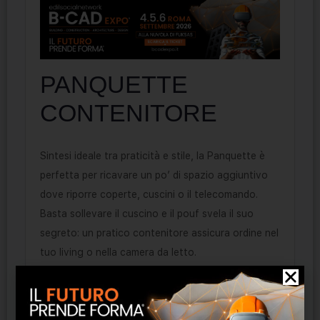
PANQUETTE
CONTENITORE
Sintesi ideale tra praticità e stile, la Panquette è
perfetta per ricavare un po’ di spazio aggiuntivo
dove riporre coperte, cuscini o il telecomando.
Basta sollevare il cuscino e il pouf svela il suo
segreto: un pratico contenitore assicura ordine nel
tuo living o nella camera da letto.
Prodotti correlati