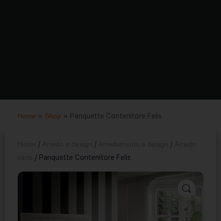
Home
»
Shop
»
Panquette Contenitore Felis
Home
/
Arredo e design
/
Arredamento e design
/
Arredo
vario
/ Panquette Contenitore Felis