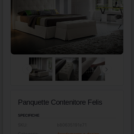
Panquette Contenitore Felis
SPECIFICHE
SKU:
b80635191e71
Categorie:
Arredamento e design
,