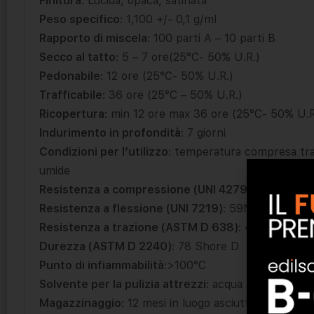
Finitura
: Lucida, opaca, satinata
Peso specifico
: 1,100 +/- 0,1 g/ml
Rapporto di miscela
: 100 parti A – 10 parti B
Secco al tatto
: 5 – 7 ore(25°C- 50% U.R.)
Pedonabile
: 12 ore (25°C- 50% U.R.)
Trafficabile
: 36 ore (25°C – 50% U.R.)
Ricopertura
: min 12 ore max 36 ore (25°C- 50% U.R
Indurimento in profondità
: 7 giorni
Condizioni per l’utilizzo
: temperatura compresa tra 
umide
Resistenza a compressione (UNI 4279)
: 60N/mm2
Resistenza a flessione (UNI 7219)
: 59N/mm2
Resistenza a trazione (ASTM D 638)
: 40N/mm2
Durezza (ASTM D 2240)
: 78 Shore D
Punto di infiammabilità
:>100°C
Solvente per la pulizia attrezzi
: acqua
Magazzinaggio
: 12 mesi in luogo asciutto