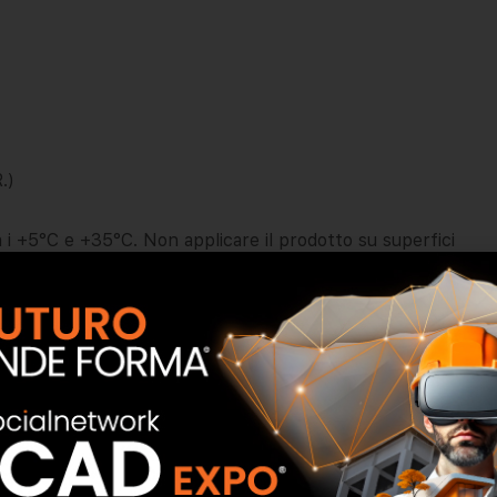
.)
i +5°C e +35°C. Non applicare il prodotto su superfici