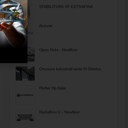
STABILITURA XF EXTRAFINA
Airzone
Open Grès - Newfloor
Chiusure industriali serie SI Silvelox
Plotter Hp Italia
Radiafloor C - Newfloor