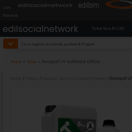
Live
Network
Ticket fiera B-CAD
Home
»
Shop
»
Resinpoll UV IsolResine Edilizie
Home
/
Edilizia
/
Intonaci, vernici e collanti
/
Resine
/ Resinpoll UV