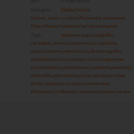
SKU:
b14fe618f3c3
Categorie:
Edilizia
,
Finiture
,
Intonaci, vernici e collanti
,
Pavimenti e rivestimenti
,
Pitture
,
Resine
,
Trattamenti per pavimentazioni
Tags:
abrasione
,
acqua
,
antigraffio
,
carrellabile
,
cemento
,
compressione
,
copertura
,
durezza
,
esterne
,
esterni
,
finitura
,
flessione
,
graffio
,
industriali
,
industrie
,
isolresine
,
monocomoponente
,
pavimentazione
,
pavimentazioni
,
pavimenti
,
pavimento
,
pedonabile
,
poliuretanica
,
pulizia
,
rabrazione
,
resina
,
Resine
,
resistenza
,
ricopertura
,
rivestimenti
,
Rivestimento
,
trafficabile
,
trasparente
,
trazione
,
vernice