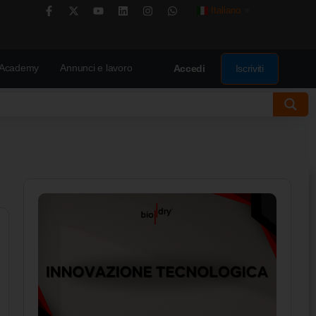
Italiano
▼
Academy
Annunci e lavoro
Iscriviti
Accedi