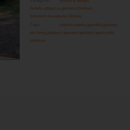
Categorie:
Arredo e design
,
Arredo urbano e giardino
,
Outdoor
,
Soluzioni da esterno
,
Vetrate
Tags:
esterni
,
esterno
,
giardini
,
giardino
,
mv living
,
outdoor
,
riparare
,
ripararsi
,
riparo
,
sole
,
struttura