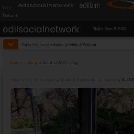
Live
Network
Ticket fiera B-CAD
Home
»
Shop
»
Scintilla MV Living
Home
/
Arredo e design
/
Outdoor
/
Soluzioni da esterno
/ Scinti