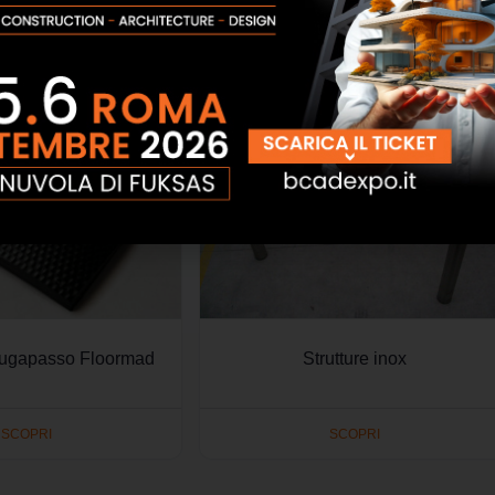
iugapasso Floormad
Strutture inox
SCOPRI
SCOPRI