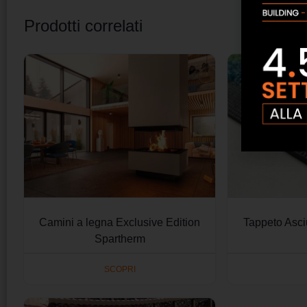
Prodotti correlati
Camini a legna Exclusive Edition
Tappeto Asc
Spartherm
SCOPRI