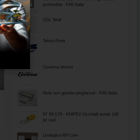
profondità - FAS Italia
CGL Wolf
Tekno Point
Covema Vernici
Rete con gambe pieghevoli - FAS Italia
97 99 178 - KNIPEX Occhielli isolati 100
pz cad.
Lindaplus MV Line