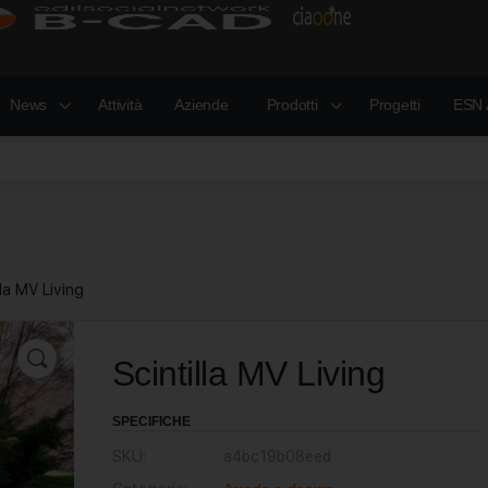
News
Attività
Aziende
Prodotti
Progetti
ESN 
lla MV Living
Scintilla MV Living
SPECIFICHE
SKU:
a4bc19b08eed