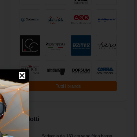
Tutti i brands
Prodotti
Scrivania da 130 cm vano frigo bassa