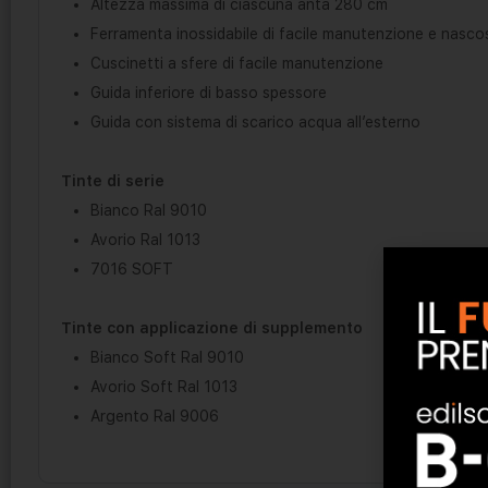
Altezza massima di ciascuna anta 280 cm
Ferramenta inossidabile di facile manutenzione e nascos
Cuscinetti a sfere di facile manutenzione
Guida inferiore di basso spessore
Guida con sistema di scarico acqua all’esterno
Tinte di serie
Bianco Ral 9010
Avorio Ral 1013
7016 SOFT
Tinte con applicazione di supplemento
Bianco Soft Ral 9010
Avorio Soft Ral 1013
Argento Ral 9006