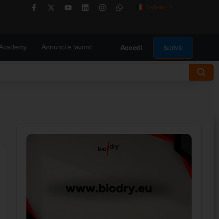
Italiano
▼
Academy
Annunci e lavoro
Iscriviti
Accedi