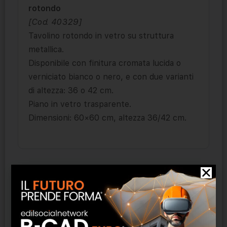
rotondo
[Cod. 40329]
Tavolino rotondo in vetro su struttura
metallica.
Disponibile con finitura cromata lucida o
verniciato bianco o nero, e con due varianti
di altezza: 36 o 42 cm.
Piano in vetro trasparente.
Dimensioni: 60×60 cm, altezza 36/42 cm.
Prodotti correlati