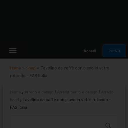
Iscriviti
Accedi
Home
»
Shop
»
Tavolino da caffè con piano in vetro
rotondo – FAS Italia
Home
/
Arredo e design
/
Arredamento e design
/
Arredo
hotel
/ Tavolino da caffè con piano in vetro rotondo –
FAS Italia