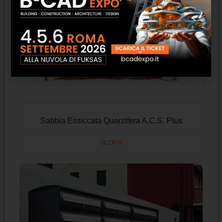
Sabbia Essiccata Quarzifera A.C.S. Plus
SCOPRI