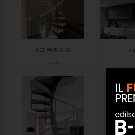
E 20 WOOD R1
Pare
SCOPRI