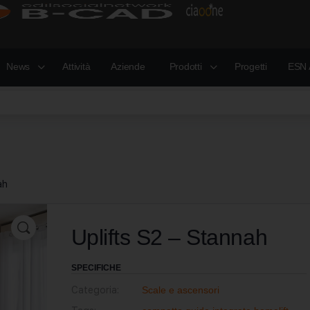
News
Attività
Aziende
Prodotti
Progetti
ESN 
ah
Uplifts S2 – Stannah
SPECIFICHE
Categoria:
Scale e ascensori