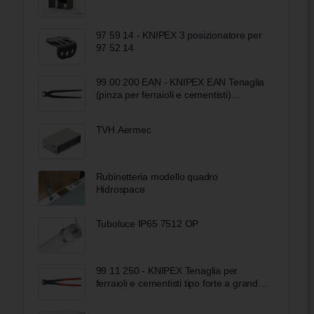
97 59 14 - KNIPEX 3 posizionatore per
97 52 14
99 00 200 EAN - KNIPEX EAN Tenaglia
(pinza per ferraioli e cementisti)
bonderizzata nera 200 mm
TVH Aermec
Rubinetteria modello quadro
Hidrospace
Tuboluce IP65 7512 OP
99 11 250 - KNIPEX Tenaglia per
ferraioli e cementisti tipo forte a grande
forza di taglio rivestiti in resina sintetica
bonderizzata nera 250 mm