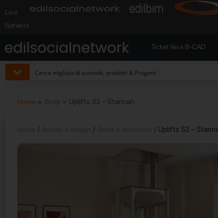
Live
Network
Ticket fiera B-CAD
Home
»
Shop
»
Uplifts S2 – Stannah
Home
/
Arredo e design
/
Scale e ascensori
/ Uplifts S2 – Stann