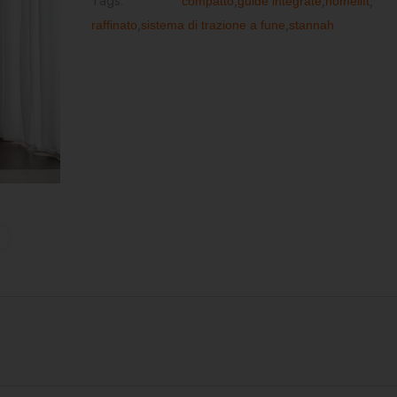
Tags:
compatto
,
guide integrate
,
homelift
,
raffinato
,
sistema di trazione a fune
,
stannah