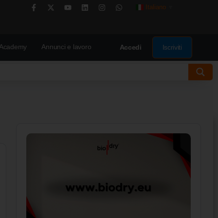
Italiano
▼
Academy
Annunci e lavoro
Iscriviti
Accedi