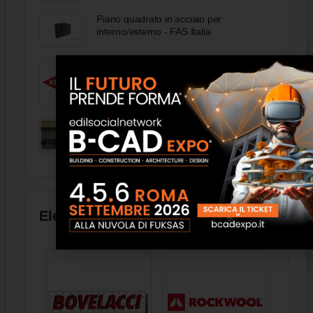
Piano quadrato in acciaio per
interno/esterno - FAS Italia
Knipex
Letto a castello orizzontale a
scomparsa - FAS Italia
Elenco aziende