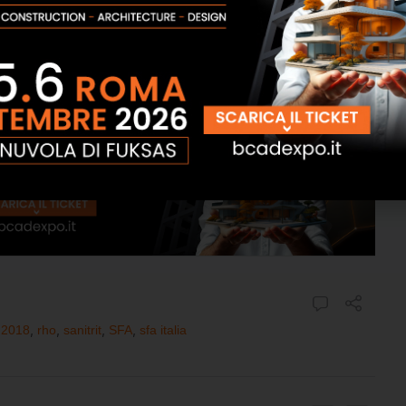
itrit un punto di incontro irrinunciabile per presentare
endenze.
 2018
,
rho
,
sanitrit
,
SFA
,
sfa italia