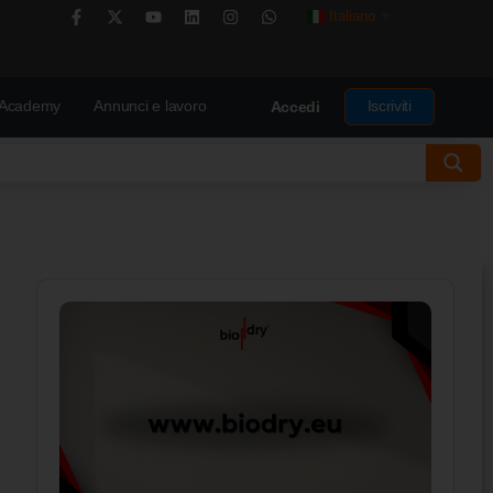
Italiano
▼
Academy
Annunci e lavoro
Iscriviti
Accedi