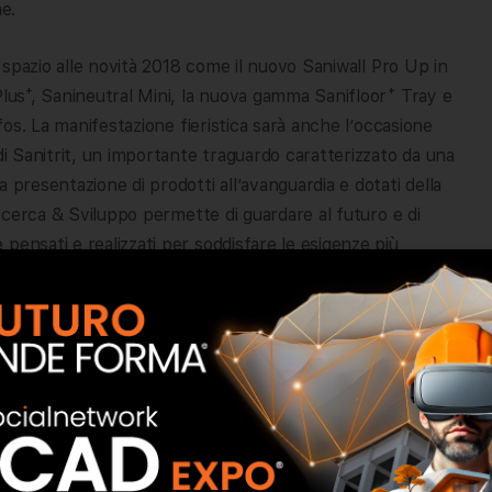
e.
o spazio alle novità 2018 come il nuovo Saniwall Pro Up in
Plus⁺, Sanineutral Mini, la nuova gamma Sanifloor⁺ Tray e
ifos. La manifestazione fieristica sarà anche l’occasione
di Sanitrit, un importante traguardo caratterizzato da una
 presentazione di prodotti all’avanguardia e dotati della
 Ricerca & Sviluppo permette di guardare al futuro e di
pensati e realizzati per soddisfare le esigenze più
 anteprima la nuova gamma Sanifloor Plus⁺, le pompe di
acque chiare, adatta per creare la propria zona doccia,
petto alla gamma precedente, Sanifloor Plus è dotato di
 scarico, che permette performance di funzionamento
ttiva automaticamente la pompa utilizzando il sistema di
e poi aspirata e evacuata alla condotta principale.