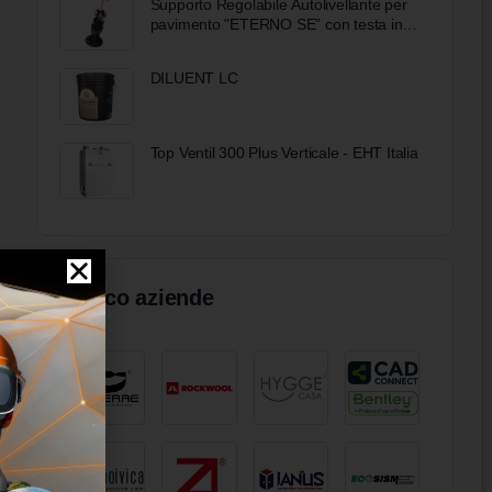
Supporto Regolabile Autolivellante per
pavimento "ETERNO SE” con testa in
bimateriale (pp+gomma) Eterno Ivica
DILUENT LC
Top Ventil 300 Plus Verticale - EHT Italia
Elenco aziende