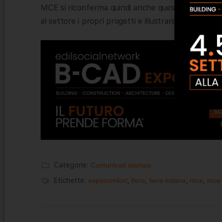
MCE si riconferma quindi anche quest’anno per San
al settore i propri progetti e illustrare le nuove t
Categorie:
Comunicati stampa
Etichette:
expocomfort
,
fiera
,
fiera milano
,
mce
,
mce