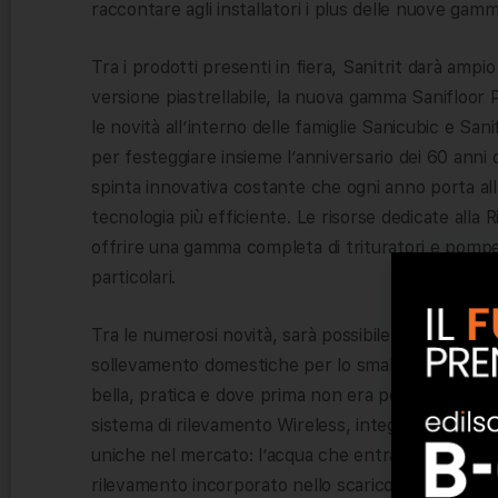
raccontare agli installatori i plus delle nuove gamm
Tra i prodotti presenti in fiera, Sanitrit darà ampi
versione piastrellabile, la nuova gamma Sanifloor 
le novità all’interno delle famiglie Sanicubic e San
per festeggiare insieme l’anniversario dei 60 anni 
spinta innovativa costante che ogni anno porta alla
tecnologia più efficiente. Le risorse dedicate alla
offrire una gamma completa di trituratori e pompe 
particolari.
Tra le numerosi novità, sarà possibile scoprire in
sollevamento domestiche per lo smaltimento delle 
bella, pratica e dove prima non era possibile. Ris
sistema di rilevamento Wireless, integrato nello
uniche nel mercato: l’acqua che entra nel sifone a
rilevamento incorporato nello scarico; l’acqua vien