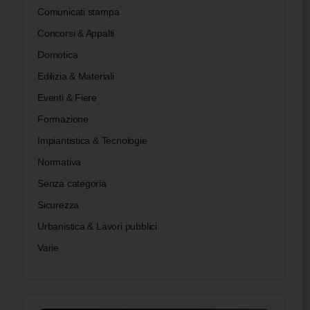
degli
Comunicati stampa
Ghini
Concorsi & Appalti
fond
Staff Admin
0
31 Gennaio 2020
Domotica
Edilizia & Materiali
Eventi & Fiere
Formazione
Impiantistica & Tecnologie
Normativa
Senza categoria
Sicurezza
Urbanistica & Lavori pubblici
Varie