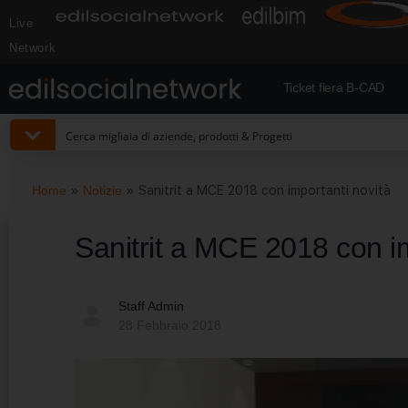
Live
Network
Ticket fiera B-CAD
Home
»
Notizie
»
Sanitrit a MCE 2018 con importanti novità
Sanitrit a MCE 2018 con im
Staff Admin
28 Febbraio 2018