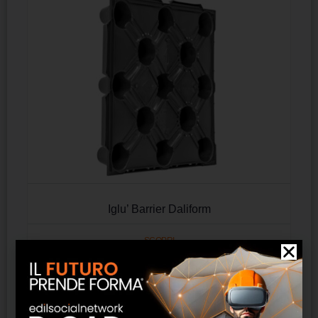
Iglu’ Barrier Daliform
SCOPRI