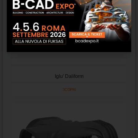
Iglu’ Daliform
SCOPRI