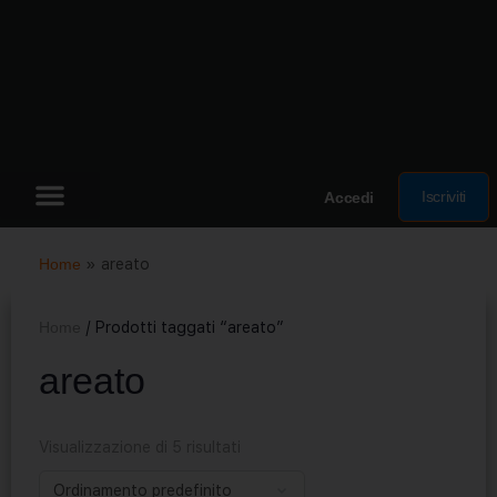
Iscriviti
Accedi
Home
»
areato
Home
/ Prodotti taggati “areato”
areato
Visualizzazione di 5 risultati