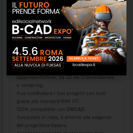
AddCAD BIM
lavora direttamente in
ZWCAD
e consente di effettuare una
completa progettazione 2D e 3D di nuove
costruzioni e di ristrutturazioni edilizie. Dopo
averlo installato nella finestra di ZWCAD
compariranno delle barre di strumenti nuovi
con elementi tridimensionali parametrici.
Con
AddCAD BIM
puoi realizzare progetti
architettonici con ogni dettaglio e
rappresentazione, sia 2D sia tridimensionale
e rendering.
Puoi condividere i tuoi progetti con tutti
grazie allo standard BIM IFC.
100% compatibile con
ZWCAD
.
Sviluppato in Italia, è attento alle esigenze
del progettista italiano.