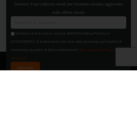
Inserisci il tuo indirizzo email per rimanere sempre aggiornato
sulle ultime novità.
Dichiaro di aver preso visione dell'Informativa Privacy e
ACCONSENTO al trattamento dei miei dati personali per finalità di
marketing da parte di Edilsocialnetwork
(Per visionare la Privacy Policy
clicca qui).
Iscriviti
Pubblicità
Chi siamo
Contattaci
Condizioni Generali
Condizioni pagine
Utilizzo del Social Network
Privacy Policy