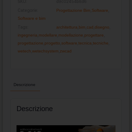
SKU:
d9c02454b8d6
Categorie:
Progettazione Bim
,
Software
,
Software e bim
Tags:
architettura
,
bim
,
cad
,
disegno
,
ingegneria
,
modellare
,
modellazione
,
progettare
,
progettazione
,
progetto
,
software
,
tecnica
,
tecniche
,
wetech
,
wetechsystem
,
zwcad
Descrizione
Descrizione