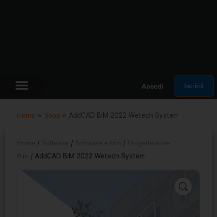
Iscriviti
Accedi
Home
»
Shop
»
AddCAD BIM 2022 Wetech System
Home
/
Software
/
Software e bim
/
Progettazione
Bim
/ AddCAD BIM 2022 Wetech System