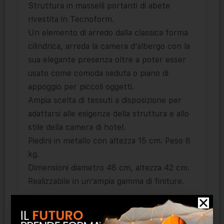
Struttura in masselli portanti di abete
rivestita in Tecnoform.
Un elemento di arredo dalla classica forma
cilindrica, arreda la camera d’albergo con la
sua elegante presenza oltre a poter esser
usato come comoda seduta o piano di
appoggio per piccoli oggetti.
Ampia scelta di tessuti a disposizione per
adattarsi alle esigenze della struttura e allo
stile della camera di hotel.
Piedini in metallo con altezza 15 cm. Peso 8
kg.
Dimensioni diametro 48 cm, altezza 42 cm.
Realizzabile in un’ampia gamma di finiture.