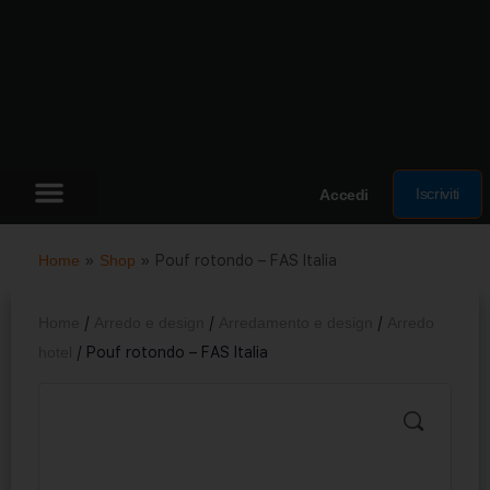
Iscriviti
Accedi
Home
»
Shop
»
Pouf rotondo – FAS Italia
Home
/
Arredo e design
/
Arredamento e design
/
Arredo
hotel
/ Pouf rotondo – FAS Italia