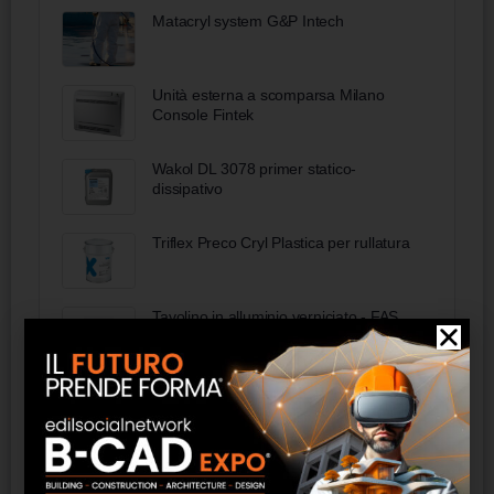
Matacryl system G&P Intech
Unità esterna a scomparsa Milano
Console Fintek
Wakol DL 3078 primer statico-
dissipativo
Triflex Preco Cryl Plastica per rullatura
Tavolino in alluminio verniciato - FAS
Italia
Livella in alluminio PV
FSDV8000 - FRAL