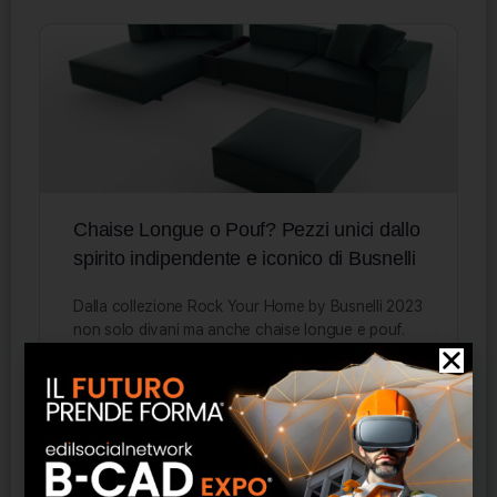
Chaise Longue o Pouf? Pezzi unici dallo
spirito indipendente e iconico di Busnelli
Dalla collezione Rock Your Home by Busnelli 2023
non solo divani ma anche chaise longue e pouf.
Molteplici le combinazioni realizzabili grazie alla
facilità con…
Staff ESN
0
15 Giugno 2023