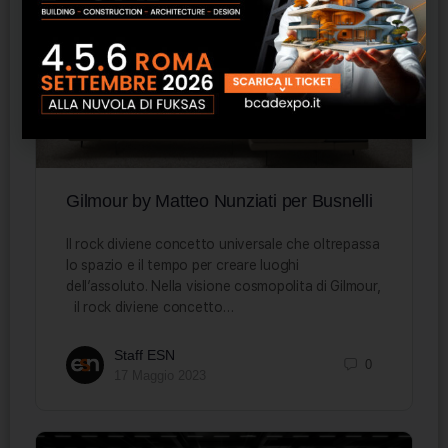
Gilmour by Matteo Nunziati per Busnelli
Il rock diviene concetto universale che oltrepassa
lo spazio e il tempo per creare luoghi
dell’assoluto. Nella visione cosmopolita di Gilmour,
il rock diviene concetto…
Staff ESN
0
17 Maggio 2023