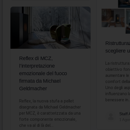
Ristruttura
scegliere 
Reflex di MCZ,
La ristruttur
l’interpretazione
obiettivo fo
emozionale del fuoco
aumentare le 
firmata da Michael
comfort della
Uno degli asp
Geldmacher
influenzano l
benessere in
Reflex, la nuova stufa a pellet
disegnata da Michael Geldmacher
per MCZ, è caratterizzata da una
Staff
forte componente emozionale,
1 Ago
che va al di là del…