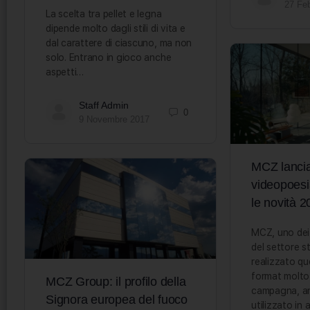
27 Fe
La scelta tra pellet e legna
dipende molto dagli stili di vita e
dal carattere di ciascuno, ma non
solo. Entrano in gioco anche
aspetti…
Staff Admin
0
9 Novembre 2017
MCZ lancia 
videopoesi
le novità 
MCZ, uno dei 
del settore s
realizzato q
format molto 
MCZ Group: il profilo della
campagna, a
Signora europea del fuoco
utilizzato in