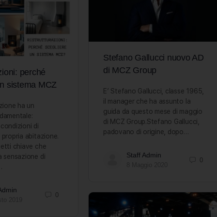
Stefano Gallucci nuovo AD
di MCZ Group
zioni: perché
un sistema MCZ
E’ Stefano Gallucci, classe 1965,
il manager che ha assunto la
azione ha un
guida da questo mese di maggio
ndamentale:
di MCZ Group.Stefano Gallucci,
condizioni di
padovano di origine, dopo…
 propria abitazione.
etti chiave che
Staff Admin
a sensazione di
0
8 Maggio 2020
…
 Admin
0
sto 2019