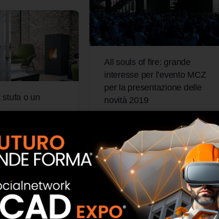
All souls of fire: grande
interesse per l’evento MCZ
per la presentazione delle
 stufa o un
novità 2019
?
In anteprima rispetto al Salone del
MCZ per fare la giusta
Mobile, domenica 31 marzo e
rimi freddi cresce la
lunedì 1 aprile si è tenuta “All
focolare per rendere
Souls of Fire”, la convention del
ccogliente la…
Gruppo…
 Admin
Staff Admin
0
0
ttembre 2018
4 Aprile 2019