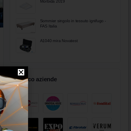
Morbida 2019
Sommier singolo in tessuto ignifugo -
FAS Italia
A1040 mira Novatest
Elenco aziende