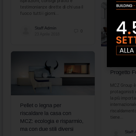
ispirazioni, consigli pratici e
testimonianze dirette di chi usa il
fuoco tutti i giorni…
Staff Admin
0
23 Aprile 2018
MCZ: le no
presentate
Progetto 
MCZ Group è 
protagonisti
la più import
internazionale
Pellet o legna per
riscaldamento
riscaldare la casa con
tiene…
MCZ: ecologia e risparmio,
ma con due stili diversi
Staff