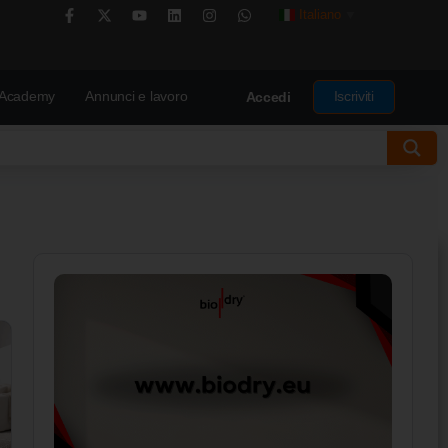
Italiano
▼
Academy
Annunci e lavoro
Iscriviti
Accedi