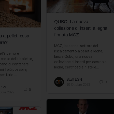
QUBO, La nuova
collezione di inserti a legna
firmata MCZ
 a pellet, cosa
ere?
MCZ, leader nel settore del
riscaldamento a pellet e legna,
ell’inverno e
lancia Qubo, una nuova
 costo delle bollette,
collezione di inserti per camino a
ercano di contenere
legna, certificati a 4 stelle…
i il più possibile;
per farlo,…
Staff ESN
0
10 Ottobre 2023
 ESN
0
tobre 2022