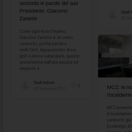
secondo le parole del suo
Presidente, Giacomo
Staff
Zanette
18 Se
Come ogni buon friulano,
Giacomo Zanette è un uomo
concreto, poche parole e
molti fatti. Appassionato di sci,
golf e pesca subacquea, questo
sessantenne dall’aria pacata ed
elegante è…
Staff Admin
0
MCZ: le no
12 Settembre 2017
riscaldame
MCZ presenta
il riscaldamen
caminetti già
Ecodesign 202