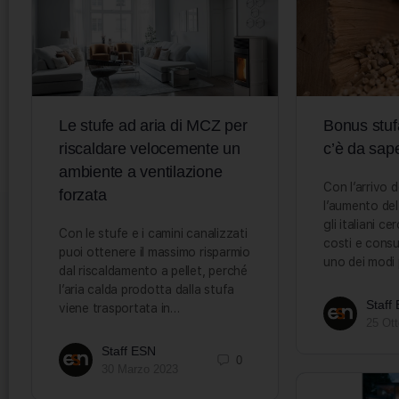
Le stufe ad aria di MCZ per
Bonus stufa
riscaldare velocemente un
c’è da sap
ambiente a ventilazione
Con l’arrivo d
forzata
l’aumento del
gli italiani c
Con le stufe e i camini canalizzati
costi e consum
puoi ottenere il massimo risparmio
uno dei modi 
dal riscaldamento a pellet, perché
l’aria calda prodotta dalla stufa
Staff
viene trasportata in…
25 Ot
Staff ESN
0
30 Marzo 2023