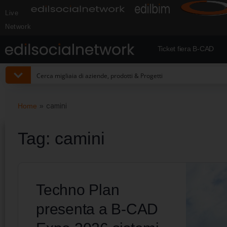
Live
Network
Ticket fiera B-CAD
Home
»
camini
Tag:
camini
Techno Plan
presenta a B-CAD