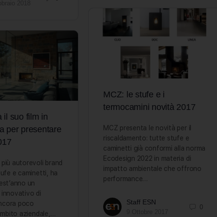
bbraio 2018
MCZ: le stufe e i
termocamini novità 2017
il suo film in
MCZ presenta le novità per il
a per presentare
riscaldamento: tutte stufe e
2017
caminetti già conformi alla norma
Ecodesign 2022 in materia di
più autorevoli brand
impatto ambientale che offrono
tufe e caminetti, ha
performance…
uest’anno un
innovativo di
Staff ESN
ncora poco
0
9 Ottobre 2017
 ambito aziendale,…