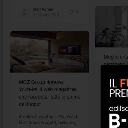
Staff Admin
0
23 Maggio 2019
Meglio una
caminetto
I consigli di 
MCZ Group rinnova
scelta Con i p
voglia di un 
YourFire, il web magazine
ancora più a
che racconta “tutte le anime
del fuoco”
Staff
12 Se
E’ online il restyling di YourFire di
MCZ Group Progetti, tendenze,