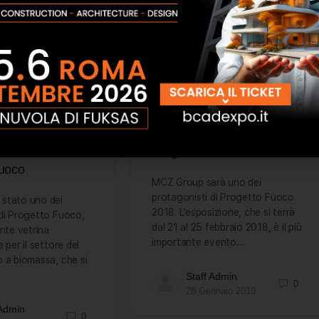
vità 2018
MCZ Group presente a
 in occasione di
Progetto Fuoco 2018
Fuoco
MCZ Group sarà uno dei
protagonisti di Progetto Fuoco
stato uno dei
2018. L’esposizione, che si terrà
 di Progetto Fuoco,
dal 21 al 25 febbraio 2018, è il più
ante vetrina
importante evento…
 per il settore del
 a biomassa, che si
Staff Admin
0
28 Gennaio 2018
 Admin
0