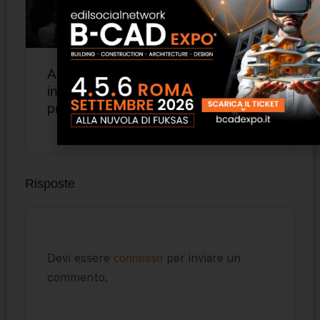
Arrital riunisce la rete italiana e
inaugura una nuova fase della
propria evoluzione
Risposte
Devi essere
per inviare un
connesso
commento.