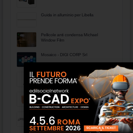
Guida in alluminio per Libella
Pellicole anti condensa Michael
Window Film
Mosaico - DIGI CORP Srl
Nuovo travetto in alluminio a deflusso
rapido Eterno Ivica
UNIPOR WS10 CORISO PLANZIEGEL
87 03 250 SB - KNIPEX Cobra Pinza
regolabile di nuova generazione per
tubi e dadi, 250 mm