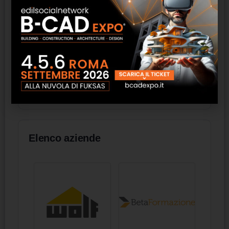
Solatube Solar Star Attic Fan
Luna Metal-Morphosis
Firestop - Cointec
Elenco aziende