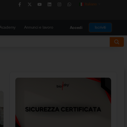
Italiano
▼
Academy
Annunci e lavoro
Iscriviti
Accedi