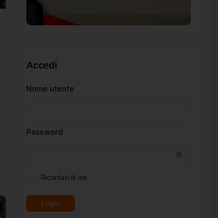
Accedi
Nome utente
Password
Ricordati di me