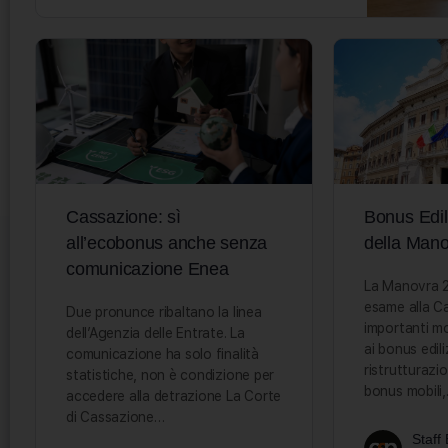
Cassazione: sì
Bonus Edili
all’ecobonus anche senza
della Man
comunicazione Enea
La Manovra 2
esame alla C
Due pronunce ribaltano la linea
importanti m
dell’Agenzia delle Entrate. La
ai bonus edili
comunicazione ha solo finalità
ristrutturazio
statistiche, non è condizione per
bonus mobili
accedere alla detrazione La Corte
di Cassazione…
Staff