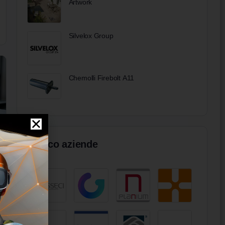
Artwork
Silvelox Group
Chemolli Firebolt A11
Elenco aziende