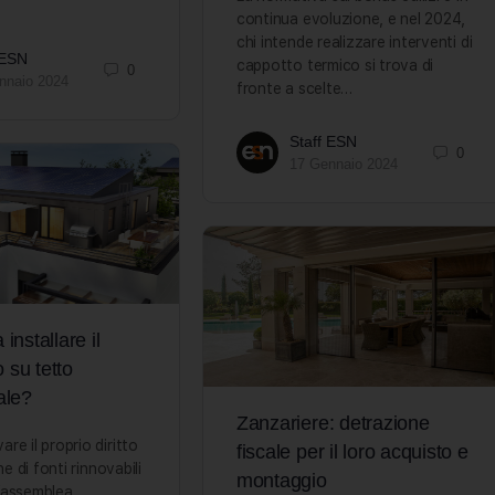
continua evoluzione, e nel 2024,
chi intende realizzare interventi di
 ESN
cappotto termico si trova di
0
nnaio 2024
fronte a scelte…
Staff ESN
0
17 Gennaio 2024
a installare il
o su tetto
ale?
Zanzariere: detrazione
re il proprio diritto
fiscale per il loro acquisto e
ne di fonti rinnovabili
montaggio
’assemblea