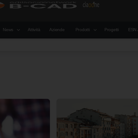
News
Attività
Aziende
Prodotti
Progetti
ESN 