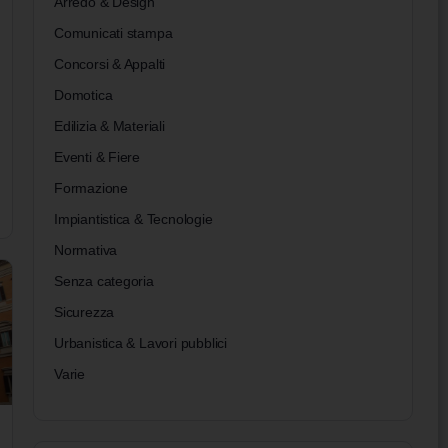
Arredo & Design
Comunicati stampa
Concorsi & Appalti
Domotica
Edilizia & Materiali
Eventi & Fiere
Formazione
Impiantistica & Tecnologie
Normativa
Senza categoria
Sicurezza
Urbanistica & Lavori pubblici
Varie