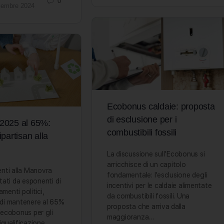
0
cembre 2024
Ecobonus caldaie: proposta
di esclusione per i
2025 al 65%:
combustibili fossili
partisan alla
La discussione sull’Ecobonus si
arricchisce di un capitolo
nti alla Manovra
fondamentale: l’esclusione degli
ati da esponenti di
incentivi per le caldaie alimentate
amenti politici,
da combustibili fossili. Una
di mantenere al 65%
proposta che arriva dalla
l’ecobonus per gli
maggioranza…
riqualificazione