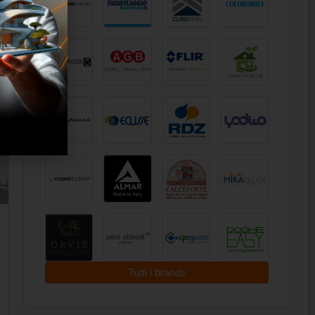
Tutti i brands