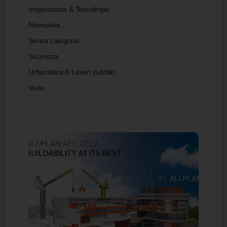
Impiantistica & Tecnologie
Normativa
Senza categoria
Sicurezza
Urbanistica & Lavori pubblici
Varie