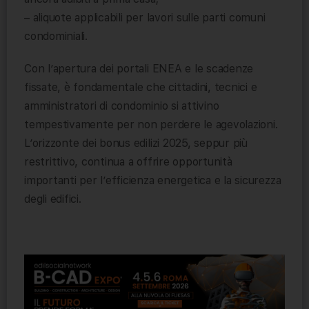
– aliquote applicabili per lavori sulle parti comuni
condominiali.
Con l’apertura dei portali ENEA e le scadenze
fissate, è fondamentale che cittadini, tecnici e
amministratori di condominio si attivino
tempestivamente per non perdere le agevolazioni.
L’orizzonte dei bonus edilizi 2025, seppur più
restrittivo, continua a offrire opportunità
importanti per l’efficienza energetica e la sicurezza
degli edifici.