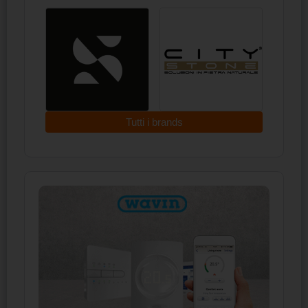
Tutti i brands