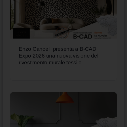
Enzo Cancelli presenta a B-CAD
Expo 2026 una nuova visione del
rivestimento murale tessile