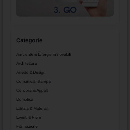
Categorie
Ambiente & Energie rinnovabili
Architettura
Arredo & Design
Comunicati stampa
Concorsi & Appalti
Domotica
Edilizia & Materiali
Eventi & Fiere
Formazione