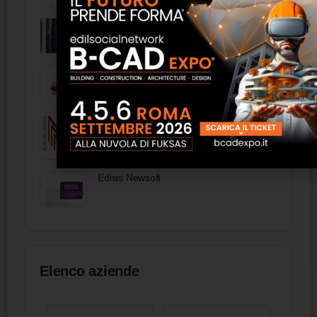
Vandex cemline MG4 FF Sandtex
Letto ribaltabile in verticale - FAS Italia
Di Muzio Laterizi
Edisis Newsoft
Elenco aziende