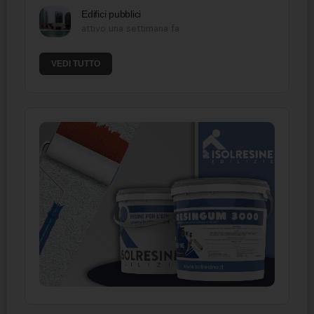
Edifici pubblici
attivo una settimana fa
VEDI TUTTO