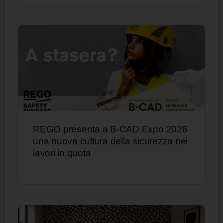
REGO presenta a B-CAD Expo 2026
una nuova cultura della sicurezza nei
lavori in quota