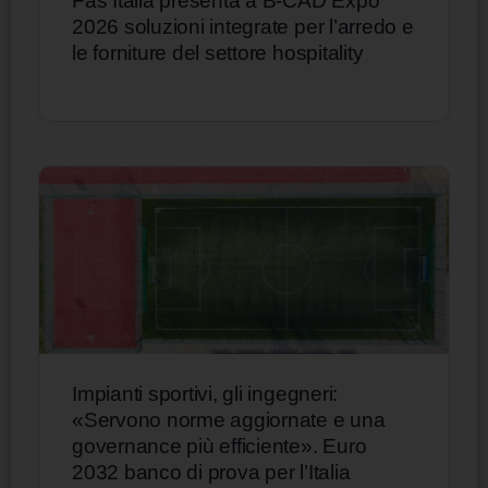
Fas Italia presenta a B-CAD Expo
2026 soluzioni integrate per l’arredo e
le forniture del settore hospitality
Impianti sportivi, gli ingegneri:
«Servono norme aggiornate e una
governance più efficiente». Euro
2032 banco di prova per l’Italia