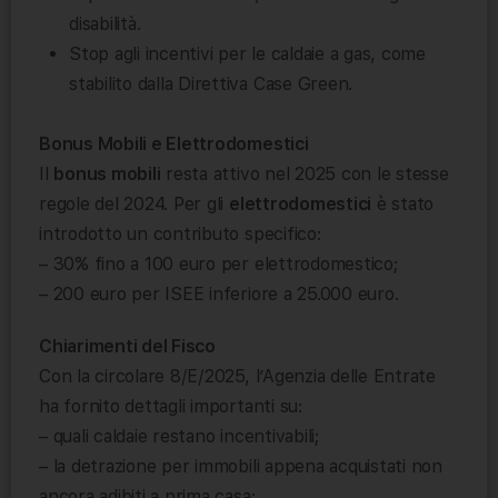
disabilità.
Stop agli incentivi per le caldaie a gas, come
stabilito dalla Direttiva Case Green.
Bonus Mobili e Elettrodomestici
Il
bonus mobili
resta attivo nel 2025 con le stesse
regole del 2024. Per gli
elettrodomestici
è stato
introdotto un contributo specifico:
– 30% fino a 100 euro per elettrodomestico;
– 200 euro per ISEE inferiore a 25.000 euro.
Chiarimenti del Fisco
Con la circolare 8/E/2025, l’Agenzia delle Entrate
ha fornito dettagli importanti su:
– quali caldaie restano incentivabili;
– la detrazione per immobili appena acquistati non
ancora adibiti a prima casa;