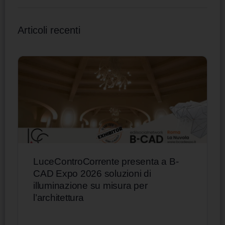
Articoli recenti
LuceControCorrente presenta a B-
CAD Expo 2026 soluzioni di
illuminazione su misura per
l’architettura