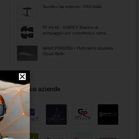
Tavolino da esterno - FAS Italia
97 49 40 - KNIPEX Matrice di
crimpaggio per connettori a spina
coassiali
NAMCP06020G / Plafoniera sospesa
Cloud Akifix
Elenco aziende