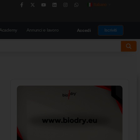
Italiano
▼
Academy
Annunci e lavoro
Iscriviti
Accedi