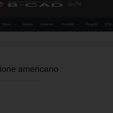
News
Attività
Aziende
Prodotti
Progetti
ESN 
zione americano