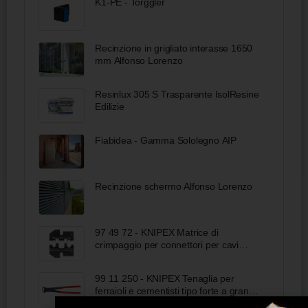
K1-PE - Torggler
Recinzione in grigliato interasse 1650
mm Alfonso Lorenzo
Resinlux 305 S Trasparente IsolResine
Edilizie
Fiabidea - Gamma Sololegno AIP
Recinzione schermo Alfonso Lorenzo
97 49 72 - KNIPEX Matrice di
crimpaggio per connettori per cavi
solari MC3 (Multi-Contact)
99 11 250 - KNIPEX Tenaglia per
ferraioli e cementisti tipo forte a grande
forza di taglio rivestiti in resina sintetica