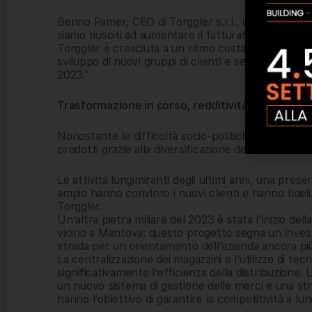
Benno Pamer, CEO di Torggler s.r.l., dichiara: “Il 
siamo riusciti ad aumentare il fatturato di circa il
Torggler è cresciuta a un ritmo costante grazie al
sviluppo di nuovi gruppi di clienti e settori, con u
2023.”
Trasformazione in corso, redditività futura pot
Nonostante le difficoltà socio-politiche dell’ultimo 
prodotti grazie alla diversificazione dei fornitori di 
Le attività lungimiranti degli ultimi anni, una pres
ampio hanno convinto i nuovi clienti e hanno fideli
Torggler.
Un’altra pietra miliare del 2023 è stata l’inizio de
vicino a Mantova: questo progetto segna un invest
strada per un orientamento dell’azienda ancora più
La centralizzazione dei magazzini e l’utilizzo di t
significativamente l’efficienza della distribuzione.
un nuovo sistema di gestione delle merci e una strate
hanno l’obiettivo di garantire la competitività a l