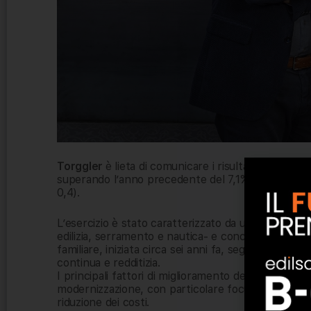
Torggler
è lieta di comunicare i risultati raggiunti 
superando l’anno precedente del 7,1%, e gli utili
0,4).
L’esercizio è stato caratterizzato da una significativa
edilizia, serramento e nautica- e conclude con succ
familiare, iniziata circa sei anni fa, segnando l’iniz
continua e redditizia.
I principali fattori di miglioramento dei risultati s
modernizzazione, con particolare focus sullo svilup
riduzione dei costi.