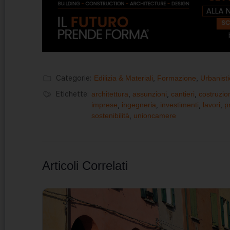
Categorie:
Edilizia & Materiali
,
Formazione
,
Urbanisti
Etichette:
architettura
,
assunzioni
,
cantieri
,
costruzio
imprese
,
ingegneria
,
investimenti
,
lavori
,
p
sostenibilità
,
unioncamere
Articoli Correlati