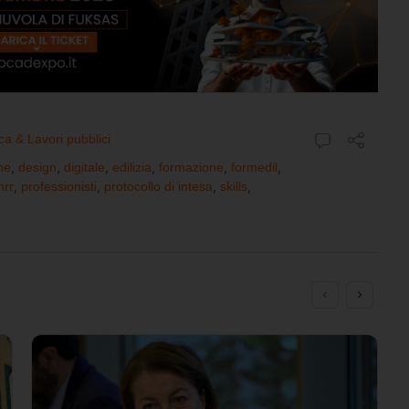
ca & Lavori pubblici
ne
,
design
,
digitale
,
edilizia
,
formazione
,
formedil
,
nrr
,
professionisti
,
protocollo di intesa
,
skills
,