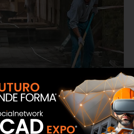
truzioni e delle infrastrutture avranno bisogno di circa
rtato, però, che 4 su 10 di queste professionalità, saranno
zione
non adeguata e alla mancanza di skill necessarie a
l mondo dell’edilizia.