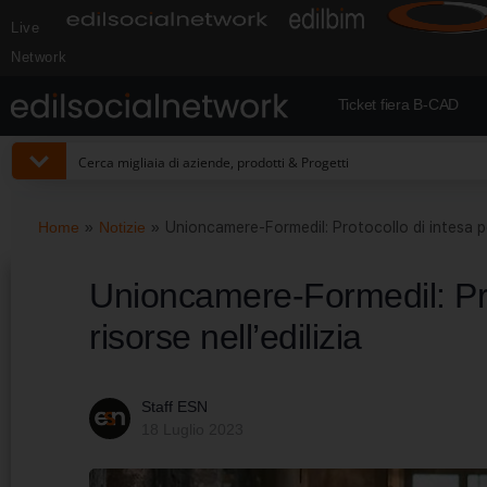
Live
Network
Ticket fiera B-CAD
Home
»
Notizie
»
Unioncamere-Formedil: Protocollo di intesa per
Unioncamere-Formedil: Pro
risorse nell’edilizia
Staff ESN
18 Luglio 2023