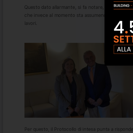
Questo dato allarmante, si fa notare, potrebbe ave
che invece al momento sta assumendo un ruolo im
lavori.
Per questo, il Protocollo di intesa punta a rispond