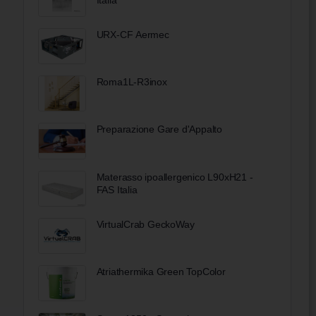
URX-CF Aermec
Roma1L-R3inox
Preparazione Gare d'Appalto
Materasso ipoallergenico L90xH21 -
FAS Italia
VirtualCrab GeckoWay
Atriathermika Green TopColor