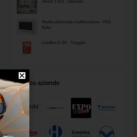
Smart 1350 - Stannah
Madia attrezzata multifunzione - FAS
Italia
Livellina 5-30 - Torggler
Elenco aziende