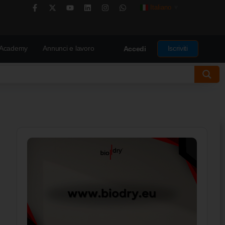
Italiano
▼
Academy
Annunci e lavoro
Iscriviti
Accedi