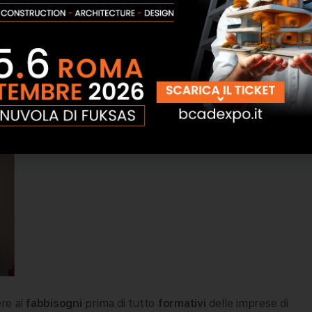
re delle ripercussioni sulla
crescita del settore edilizio
,
portante, dati i
fondi del PNRR
e l’incentivo quindi ai
ere ai
fabbisogni
prima di tutto
formativi
delle imprese di