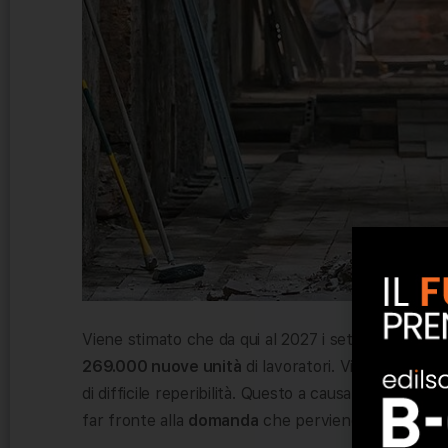
Viene stimato che da qui al 2027 i settori delle cos
269.000 nuove unità
di lavoratori. Viene già ripo
di difficile reperibilità. Questo a causa di una
forma
far fronte alla
domanda
che perviene e perverrà da