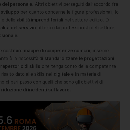
 del personale
. Altri obiettivi perseguiti dall’accordo fra
e sviluppo
per quanto concerne le figure professionali, lo
i
e delle
abilità imprenditoriali
nel settore edilizio. Di
alità del servizio
offerto dai professionisti del settore,
ssionale
.
e costruire
mappe di competenze comuni
, insieme
ante è la necessità di
standardizzare le progettazioni
n
repertorio di skills
che tenga conto delle competenze
 risalto dato alle skills nel
digitale
e in materia di
di pari passo con quelli che sono gli obiettivi di
a
riduzione di incidenti sul lavoro.