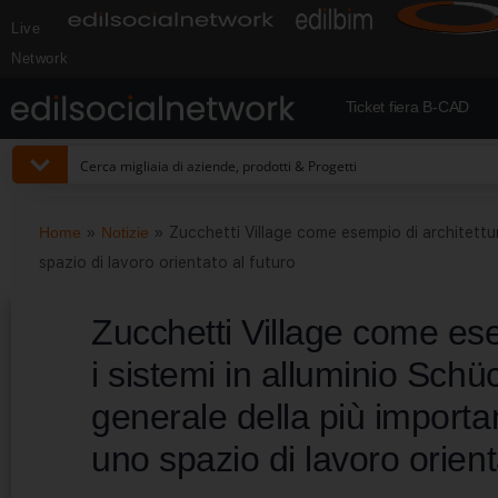
Live
Network
Ticket fiera B-CAD
Home
»
Notizie
»
Zucchetti Village come esempio di architettur
spazio di lavoro orientato al futuro
Zucchetti Village come esem
i sistemi in alluminio Schü
generale della più import
uno spazio di lavoro orient