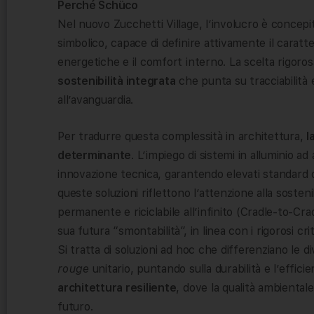
Perché Schüco
Nel nuovo Zucchetti Village, l’involucro è conce
simbolico, capace di definire attivamente il caratt
energetiche e il comfort interno. La scelta rigorosa
sostenibilità integrata
che punta su tracciabilità 
all’avanguardia.
Per tradurre questa complessità in architettura,
l
determinante
. L’impiego di sistemi in alluminio a
innovazione tecnica, garantendo elevati standard d
queste soluzioni riflettono l’attenzione alla sostenib
permanente e riciclabile all’infinito (Cradle-to-Cradle
sua futura “smontabilità”, in linea con i rigorosi cr
Si tratta di soluzioni ad hoc che differenziano l
rouge
unitario, puntando sulla durabilità e l’effici
architettura resiliente
, dove la qualità ambiental
futuro.