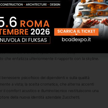
po di fabbrica di sei piani, landmark identitario del
sito con la piastra rigenerata: due linguaggi
imendo logiche costruttive complementari. La nuova
attraverso una maglia ibrida in legno lamellare e cemento
o strutturale di 8,40 metri, disegnano una forma calda e
ti angolari a doppia altezza: ampie
superfici vetrate
e
luce naturale
e creano spazi esterni fruibili,
ato che enfatizza ulteriormente il rapporto con la skyline.
l benessere psicofisico dei dipendenti e sulla qualità
ramente a vista; la scelta cromatica, che alterna accenti
er il comfort acustico e illuminotecnico restituiscono una
tore della nuova identità aziendale Zucchetti.