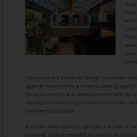
Grupp
trasf
un’am
L’int
framm
cont
ospit
colla
L’approccio si è basato sul dialogo tra conservaz
aggiunte volumetriche e riorganizzando gli spazi in
Torre Zucchetti e la ex piastra commerciale My Lod
riconfigura l’insieme instaurando un costante confro
inserimenti sostenibili.
Al centro della visione progettuale vi è l’idea di t
puntando sulla permeabilità tra interno ed esterno 