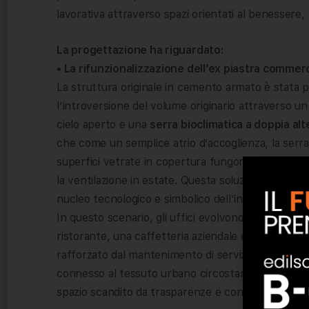
lavorativa attraverso spazi orientati al benessere, 
La progettazione ha riguardato:
• La rifunzionalizzazione dell’ex piastra commerc
La struttura originale in cemento armato è stata 
l’introversione del volume originario attraverso u
cielo aperto e una
serra bioclimatica a doppia al
che come un semplice atrio d’accoglienza, la serra 
superfici vetrate in copertura fungono da “buffer
la ventilazione in estate. Questa soluzione riduce i
nucleo tecnologico e simbolico dell’intero comples
In questo scenario, gli uffici evolvono in un
mix fu
ristorante, una caffetteria aziendale e aree
leisur
rafforzato dal mantenimento di servizi aperti al p
connesso al tessuto urbano circostante. Dove un 
spazio scandito da trasparenze e connessioni visiv