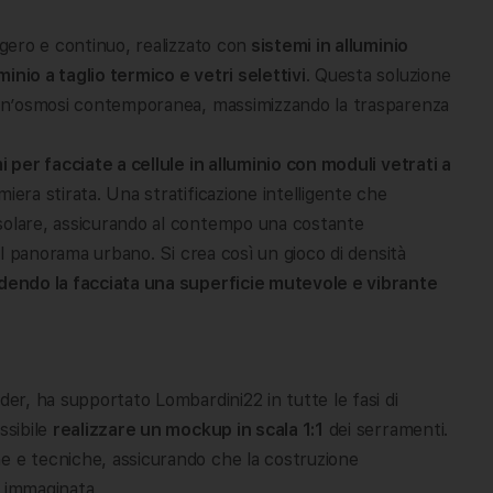
ggero e continuo, realizzato con
sistemi in alluminio
inio a taglio termico e vetri selettivi
. Questa soluzione
n un’osmosi contemporanea, massimizzando la trasparenza
 per facciate a cellule in alluminio con moduli vetrati a
iera stirata. Una stratificazione intelligente che
 solare, assicurando al contempo una costante
 il panorama urbano. Si crea così un gioco di densità
dendo la facciata una superficie mutevole e vibrante
der, ha supportato Lombardini22 in tutte le fasi di
ssibile
realizzare un mockup in scala 1:1
dei serramenti.
e e tecniche, assicurando che la costruzione
a immaginata.