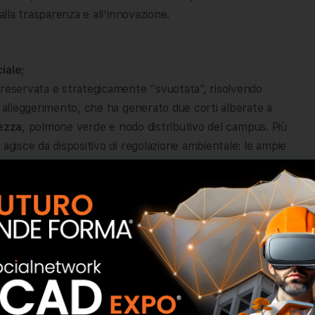
alla trasparenza e all’innovazione.
iale;
preservata e strategicamente “svuotata”, risolvendo
n alleggerimento, che ha generato due corti alberate a
tezza
, polmone verde e nodo distributivo del campus. Più
agisce da dispositivo di regolazione ambientale: le ampie
” energetico, captando il calore in inverno e favorendo
l fabbisogno energetico dell’edificio, trasformandolo nel
so.
nzionale eterogeneo
, integrando un auditorium, un
e
dedicate ai dipendenti. Il legame con la città è
ubblico, che trasformano il Village in un elemento
tempo sorgeva un monolite chiuso, oggi si apre uno
e tra interno ed esterno.