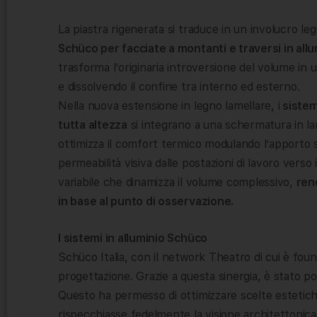
La piastra rigenerata si traduce in un involucro le
Schüco per facciate a montanti e traversi in allum
trasforma l’originaria introversione del volume i
e dissolvendo il confine tra interno ed esterno.
Nella nuova estensione in legno lamellare, i
sistemi
tutta altezza
si integrano a una schermatura in lam
ottimizza il comfort termico modulando l’apporto
permeabilità visiva dalle postazioni di lavoro verso
variabile che dinamizza il volume complessivo,
ren
in base al punto di osservazione.
I sistemi in alluminio Schüco
Schüco Italia, con il network Theatro di cui è foun
progettazione. Grazie a questa sinergia, è stato po
Questo ha permesso di ottimizzare scelte estetich
rispecchiasse fedelmente la visione architettonic