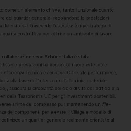
pito come un elemento chiave, tanto funzionale quanto
ere del quartier generale, regolandone le prestazioni
 dei materiali trascende l’estetica: è una strategia di
e qualità costruttiva per offrire un ambiente di lavoro
a collaborazione con Schüco Italia è stata
d altissime prestazioni ha coniugato rigore estetico e
i efficienza termica e acustica. Oltre alle performance,
ilità alla base dell’intervento: l’alluminio, materiale
), assicura la circolarità del ciclo di vita dell’edificio e la
iteri della Tassonomia UE per gli investimenti sostenibili.
e diverse anime del complesso pur mantenendo un
file-
enza dei componenti per elevare il Village a modello di
e definisce un quartier generale realmente orientato al