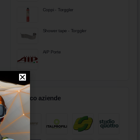
Coppi - Torggler
Shower tape - Torggler
AIP Porte
Elenco aziende