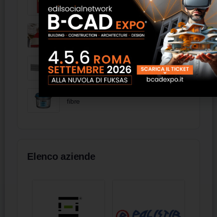
Cupola MV Living
Testata in ecopelle con strisce bombate
- FAS Italia
Wakol D 3318 multiflex, additivato con
fibre
Elenco aziende