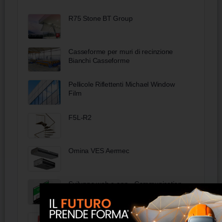
R75 Stone BT Group
Casseforme per muri di recinzione
Bianchi Casseforme
Pellicole Riflettenti Michael Window
Film
F5L-R2
Omina VES Aermec
Sviluppo web e app - Communication
italia
Multifinish - Torggler