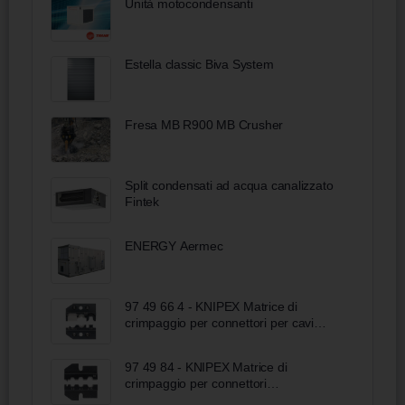
Unità motocondensanti
Estella classic Biva System
Fresa MB R900 MB Crusher
Split condensati ad acqua canalizzato
Fintek
ENERGY Aermec
97 49 66 4 - KNIPEX Matrice di
crimpaggio per connettori per cavi
solari MC4 (Multi-Contact) taglio -
spelatura - crimpaggio
97 49 84 - KNIPEX Matrice di
crimpaggio per connettori
Huber/Suhner per conduttori di fibre