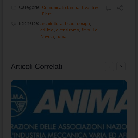
Categorie:
Comunicati stampa
,
Eventi &
Fiere
Etichette:
architettura
,
bcad
,
design
,
edilizia
,
eventi roma
,
fiera
,
La
Nuvola
,
roma
Articoli Correlati