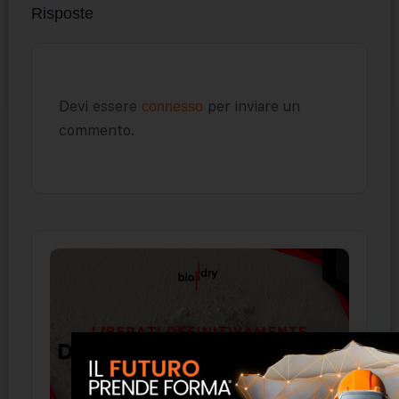
Risposte
Devi essere
per inviare un
connesso
commento.