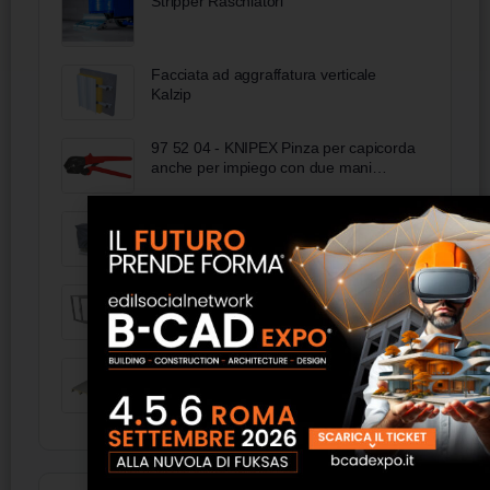
Stripper Raschiatori
Facciata ad aggraffatura verticale
Kalzip
97 52 04 - KNIPEX Pinza per capicorda
anche per impiego con due mani
rivestiti in resina sintetica antiscivolo
brunita 250 mm
Cappy – Cappottina invernale per unità
esterna Fintek
porte scorrevoli Tecnocor - Variant
Mono Mega 106 Flagon