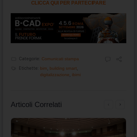
CLICCA QUI PER PARTECIPARE
Categorie:
Comunicati stampa
Etichette:
bim
,
building smart
,
digitalizzazione
,
ibimi
Articoli Correlati