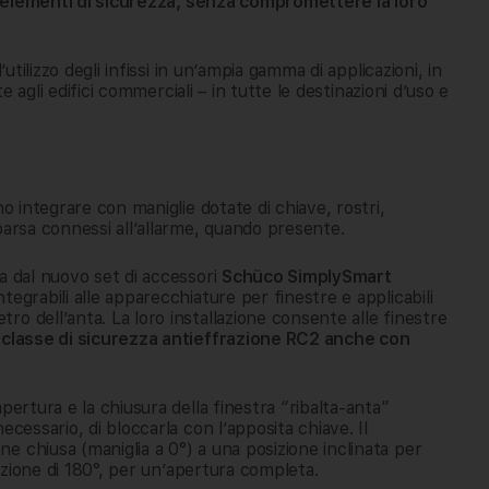
gli elementi di sicurezza, senza compromettere la loro
utilizzo degli infissi in un’ampia gamma di applicazioni, in
te agli edifici commerciali – in tutte le destinazioni d’uso e
no integrare con maniglie dotate di chiave, rostri,
parsa connessi all’allarme, quando presente.
a dal nuovo set di accessori
Schüco SimplySmart
ntegrabili alle apparecchiature per finestre e applicabili
o dell’anta. La loro installazione consente alle finestre
a
classe di sicurezza antieffrazione RC2 anche con
pertura e la chiusura della finestra “ribalta-anta”
cessario, di bloccarla con l’apposita chiave. Il
 chiusa (maniglia a 0°) a una posizione inclinata per
tazione di 180°, per un’apertura completa.