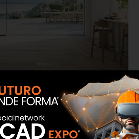
ndamentale della qualità della vita, che aumenta la
sidenziale – a casa si desidera sentirsi al riparo da furti o
ggere la propria abitazione – sia in edifici come scuole,
zi è dunque diventata prioritaria nella progettazione
enza. Se da una parte garantiscono la corretta aerazione
ra i punti di effrazione più comuni: ai malintenzionati