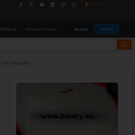
Italiano
▼
Academy
Annunci e lavoro
Iscriviti
Accedi
 con tranquillità