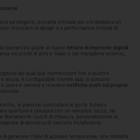
otezione
te ed eleganti, la scelta ottimale per chi desidera un
ver rinunciare al design o a performance ottimali di
ite biometrica grazie al nuovo
lettore di impronte digitali
rsa nei profili di anta e telaio o nel maniglione esterno,
i, ognuno dei quali può memorizzare fino a quattro
a e sicura, è configurabile tramite app: si possono
tra
users
e
owners
e ricevere
notifiche push sul proprio
bloccata.
 inoltre, si possono controllare le porte Schüco
are apertura e chiusura con un semplice tocco, sia
re liberamente i punti di chiusura, personalizzando la
sigenze di sicurezza di ciascuna installazione.
ità di generare chiavi di accesso temporanee, una modalità