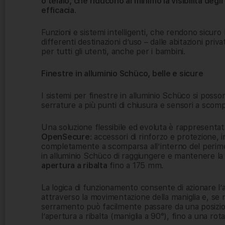
o telaio, che riducono al minimo la visibilità de
efficacia
.
Funzioni e sistemi intelligenti, che rendono sicuro l’
differenti destinazioni d’uso – dalle abitazioni priva
per tutti gli utenti, anche per i bambini.
Finestre in alluminio Sch
ü
co, belle e sicure
I sistemi per finestre in alluminio Schüco si posso
serrature a più punti di chiusura e sensori a scom
Una soluzione flessibile ed evoluta è rappresentat
OpenSecure
: accessori di rinforzo e protezione, i
completamente a scomparsa all’interno del perimetr
in alluminio Schüco di raggiungere e mantenere l
apertura a ribalta
fino a 175 mm.
La logica di funzionamento consente di azionare l’a
attraverso la movimentazione della maniglia e, se ne
serramento può facilmente passare da una posizione
l’apertura a ribalta (maniglia a 90°), fino a una ro