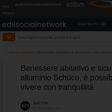
Live
Network
Ticket fiera B-CAD
Home
»
Notizie
»
Benessere abitativo e sicurezza: con i serrame
Benessere abitativo e sicu
alluminio Schüco, è possibi
vivere con tranquillità
Staff ESN
27 Settembre 2024