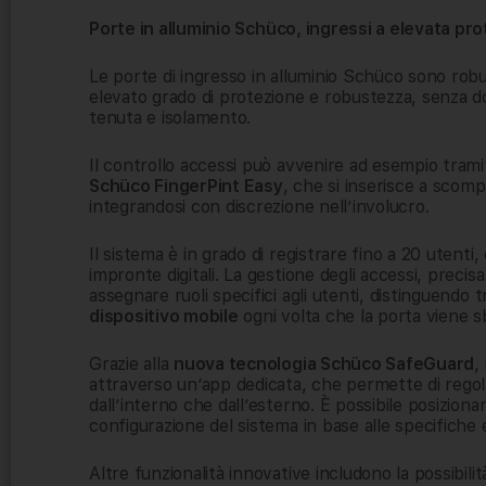
Porte in alluminio Sch
ü
co, ingressi a elevata pr
Le porte di ingresso in alluminio Schüco sono robus
elevato grado di protezione e robustezza, senza do
tenuta e isolamento.
Il controllo accessi può avvenire ad esempio tram
Schüco FingerPint Easy
, che si inserisce a scompa
integrandosi con discrezione nell’involucro.
Il sistema è in grado di registrare fino a 20 utent
impronte digitali. La gestione degli accessi, precis
assegnare ruoli specifici agli utenti, distinguendo 
dispositivo mobile
ogni volta che la porta viene s
Grazie alla
nuova tecnologia Sch
ü
co SafeGuard
,
attraverso un’app dedicata, che permette di regol
dall’interno che dall’esterno. È possibile posiziona
configurazione del sistema in base alle specifiche e
Altre funzionalità innovative includono la possibil