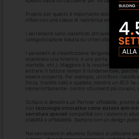
spesso basta un cacciavite per forzare le chiusure
Proprio per questo è importante dotare di adeguati s
infissi con una classe di resistenza antieffrazione 
I serramenti sono classificati attraverso l’appart
categorizzazione basata su criteri stabiliti dalla
I parametri di classificazione tengono in conto i
scassinare una finestra, o una porta, con diversi 
martello, etc.). Maggiore è la resistenza che oppon
entrare: il fattore tempo è fondamentale, perché si
essere scoperto. Per esempio, un infisso classifica
forza, tramite calci e spallate; mentre un RC3 ha 
ininterrottamente- contro strumenti più invasivi, c
Schüco si dimostra un Partner affidabile, pronto all
con
tecnologie innovative come sistemi anti-in
serrature speciali
compatibili con i sistemi in allu
stabilità e affidabilità. Sempre con un design puli
Nei serramenti in alluminio Schüco si utilizzano
co