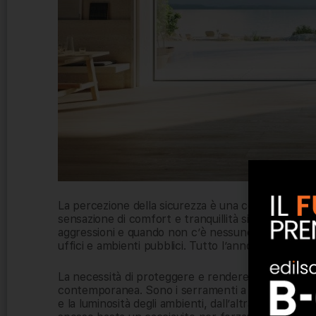
La percezione della sicurezza è una componente fo
sensazione di comfort e tranquillità sia in ambito re
aggressioni e quando non c’è nessuno si vuole prote
uffici e ambienti pubblici. Tutto l’anno.
La necessità di proteggere e rendere sicuri gli spa
contemporanea. Sono i serramenti a fare la differ
e la luminosità degli ambienti, dall’altra rientrano t