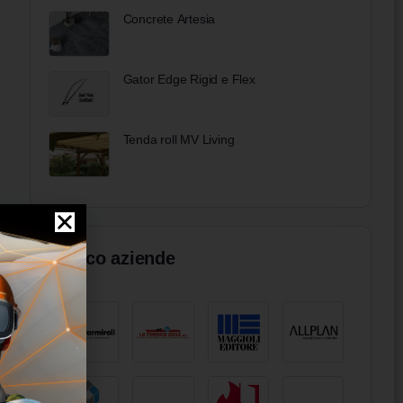
Concrete Artesia
Gator Edge Rigid e Flex
Tenda roll MV Living
Elenco aziende