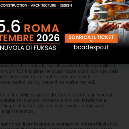
 e introdursi rapidamente.
istemi di sicurezza i possibili punti di accesso: scegliere
elevata si rivela fondamentale
enenza a una Resistance Class (da qui l’acronimo RC), una
 Comunità Europea (normativa UNI EN 1627:2011).
l tempo che impiegherebbe un malintenzionato a
strumenti (ad esempio cacciavite, piede di porco,
e il serramento, più sono i minuti impiegati dal ladro ad
gnifica che aumenta, per il malvivente, la possibilità di
to con RC1 è facilmente scassinabile con il solo uso della
un’ottima resistenza – anche fino a 5 minuti
ome piedi di porco, trapani manuali e martelli.
’ascolto delle esigenze di clienti e utenti, cui risponde
trusione
(anti-scardinamento e anti-perforazione)
e
minio per finestre, porte e scorrevoli, a garanzia di
to e senza tempo.
mponenti di protezione a scomparsa nei profili di anta