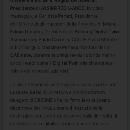
Unione Immobiliare, Regina De Albertis,
Presidente di ASSIMPREDIL-ANCE,
in video
messaggio, e
Carlotta Penati,
Presidente
dell’Ordine degli Ingegneri della Provincia di Milano
Eduard Loscos,
Presidente di
Building Digital Twin
Association, Paolo Carrera
, CCO & Board Member
di H2Energy e
Massimo Penasa,
Co-founder di
CAEmate
, durante la prima tavola rotonda hanno
sottolineato come il
Digital Twin
stia diventando il
fulcro dei processi aziendali.
Le aree tematiche pomeridiane si sono aperte con
Lorenzo Bellicini,
direttore e amministratore
delegato di
CRESME
che ha fatto leva sul piano
decennale per rivoluzionare il mercato delle
costruzioni con un’ampia disamina sulla difficoltà di
considerare la digitalizzazione come un fattore