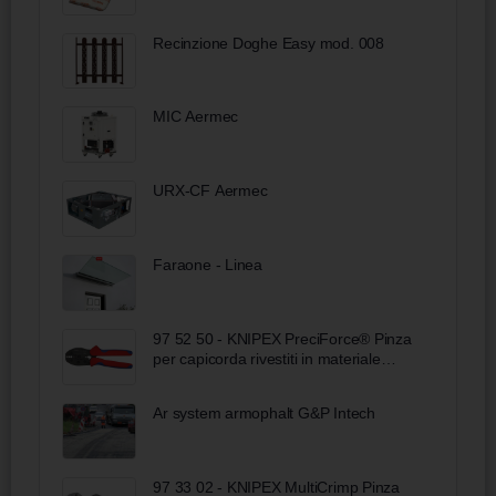
Recinzione Doghe Easy mod. 008
MIC Aermec
URX-CF Aermec
Faraone - Linea
97 52 50 - KNIPEX PreciForce® Pinza
per capicorda rivestiti in materiale
bicomponente brunita 220 mm
Ar system armophalt G&P Intech
97 33 02 - KNIPEX MultiCrimp Pinza