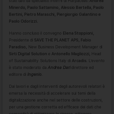
stati dati da specialisti interni di Harpaceas:
Andrea
Minerdo, Paolo Sattamino, Alessio Bertella, Paolo
Bertini, Pietro Maraschi, Piergiorgio Galantino e
Paolo Odorizzi.
Hanno concluso il convegno
Elena Stoppioni,
Presidente di
SAVE THE PLANET APS,
Fabio
Paradiso,
New Business Development Manager di
Sirti Digital Solution
e
Antonello Magliozzi,
Head
of Sustainability Solutions Italy di
Arcadis
. L’evento
è stato moderato da
Andrea Dari
direttore ed
editore di
Ingenio
.
Dai lavori e dagli interventi degli autorevoli relatori è
emersa la necessità di accelerare sui temi della
digitalizzazione anche nel settore delle costruzioni,
per una gestione corretta ed efficace dei dati che
consentirà di ottimizzare le risorse, ottenere