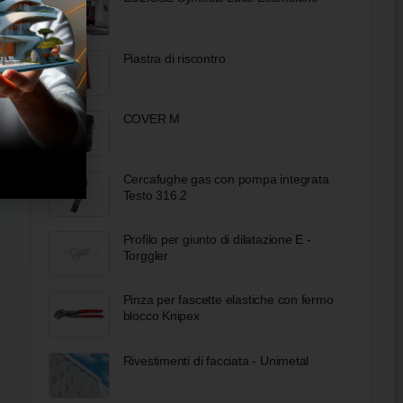
Piastra di riscontro
COVER M
Cercafughe gas con pompa integrata
Testo 316.2
Profilo per giunto di dilatazione E -
Torggler
Pinza per fascette elastiche con fermo
blocco Knipex
Rivestimenti di facciata - Unimetal