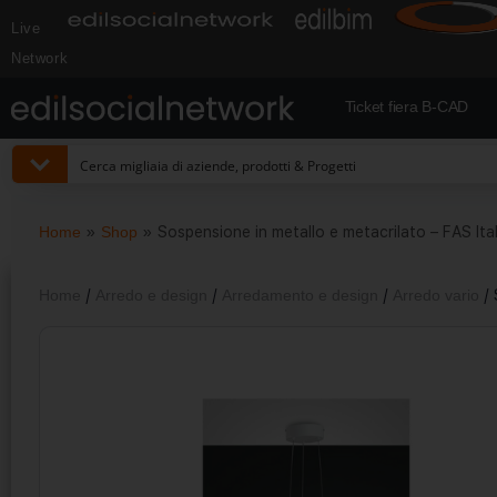
Live
Network
Ticket fiera B-CAD
Home
»
Shop
»
Sospensione in metallo e metacrilato – FAS Ital
Home
/
Arredo e design
/
Arredamento e design
/
Arredo vario
/ 