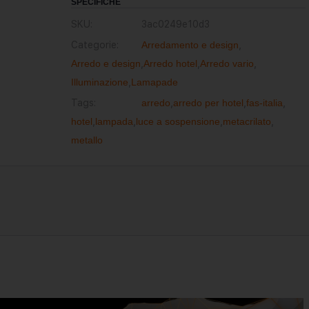
SPECIFICHE
SKU:
3ac0249e10d3
Categorie:
Arredamento e design
,
Arredo e design
,
Arredo hotel
,
Arredo vario
,
Illuminazione
,
Lamapade
Tags:
arredo
,
arredo per hotel
,
fas-italia
,
hotel
,
lampada
,
luce a sospensione
,
metacrilato
,
metallo