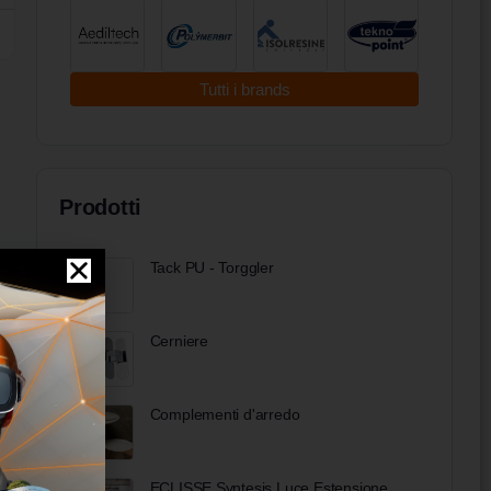
Tutti i brands
Prodotti
Tack PU - Torggler
Cerniere
Complementi d'arredo
ECLISSE Syntesis Luce Estensione