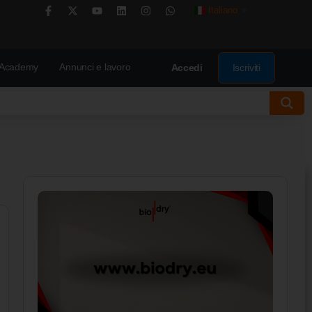
Italiano
▼
Academy
Annunci e lavoro
Iscriviti
Accedi