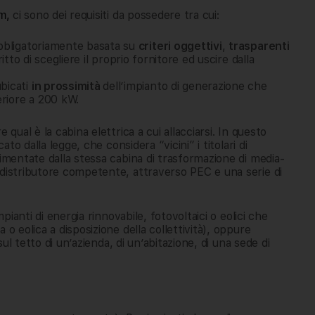
,
ci sono dei requisiti da possedere tra cui:
m
obbligatoriamente basata su
criteri oggettivi
,
trasparenti
itto di scegliere il proprio fornitore ed uscire dalla
bicati
in prossimità
dell’impianto di generazione che
riore a 200 kW.
qual è la cabina elettrica a cui allacciarsi. In questo
ato dalla legge, che considera “vicini” i titolari di
limentate dalla stessa cabina di trasformazione di media-
 distributore competente, attraverso PEC e una serie di
mpianti di energia rinnovabile, fotovoltaici o eolici che
o eolica a disposizione della collettività), oppure
sul tetto di un’azienda, di un’abitazione, di una sede di