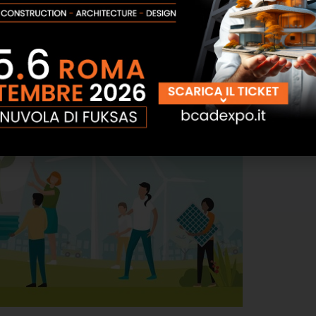
e un contatore intelligente che rileva in tempo reale le
e prelievo dalla rete dell’energia, che prende il nome di