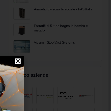
Armadio divisorio bifacciale - FAS Italia
Portarifiuti 5 lt da bagno in bambù e
metallo
Vitrum - SteelVast Systems
Elenco aziende