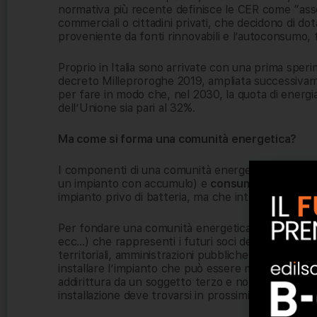
normativa più recente definisce le CER come “associa
commerciali o cittadini privati, che decidono di dot
proveniente da fonti rinnovabili e l’autoconsumo, 
Proprio in Italia sono arrivate con una prima sper
decreto Milleproroghe 2019, ampliata successivame
per fare in modo che, nel 2030, la quota di energia
dell’Unione sia pari al 32%.
Ma come si forma una comunità energetica?
I componenti di una comunità energetica si posson
un impianto con accumulo) e
consumer
(coloro c
impianto privo di batteria, ma che intendono parte
Per fondare una comunità energetica, è necessario
ecc…) che rappresenti i futuri soci della comunità
territoriali, amministrazioni pubbliche locali). Suc
installare l’impianto che può essere messo a dispo
addirittura da un soggetto terzo e non deve essere
installazione deve trovarsi in prossimità dei consum