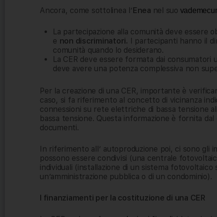
Ancora, come sottolinea l’
Enea
nel suo
vademecu
La partecipazione alla comunità deve essere 
e
non discriminatori.
I partecipanti hanno il dir
comunità quando lo desiderano.
La CER deve essere formata dai consumatori u
deve avere una potenza complessiva non supe
Per la creazione di una CER, importante è verificare 
caso, si fa riferimento al concetto di vicinanza indic
connessioni su rete elettriche di bassa tensione a
bassa tensione. Questa informazione è fornita dal
documenti.
In riferimento all’ autoproduzione poi, ci sono gli i
possono essere condivisi (una centrale fotovoltaica 
individuali (installazione di un sistema fotovoltaico 
un’amministrazione pubblica o di un condominio).
I finanziamenti per la costituzione di una CER