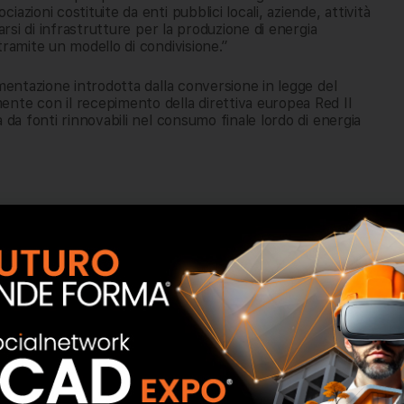
zioni costituite da enti pubblici locali, aziende, attività
arsi di infrastrutture per la produzione di energia
tramite un modello di condivisione.”
imentazione introdotta dalla conversione in legge del
nte con il recepimento della direttiva europea Red II
 da fonti rinnovabili nel consumo finale lordo di energia
o suddividere in:
prosumer
(coloro che hanno installato
he non hanno un sistema di produzione di energia, né un
cipare ai vantaggi della formula comunitaria).
 creare un soggetto giuridico (associazione,cooperativa,
 (persone fisiche, piccole o medie imprese, enti
cessivamente si deve individuare l’area specificia dove
sizione da uno o più dei membri partecipanti, se non
 necessariamente di proprietà della comunità. L’area di
atori stessi.