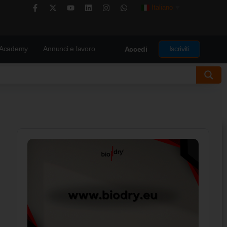
Italiano
▼
Academy
Annunci e lavoro
Iscriviti
Accedi