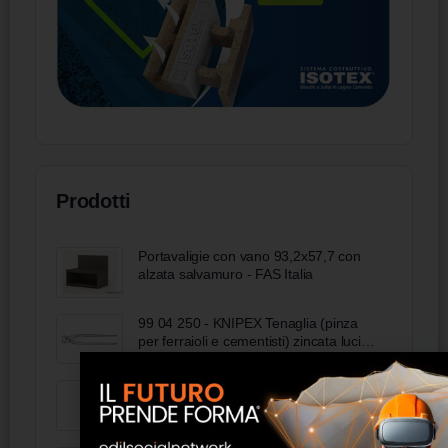
Prodotti
Portavaligie con vano 93,2x57,7 con
alzata salvamuro - FAS Italia
99 04 250 - KNIPEX Tenaglia (pinza
per ferraioli e cementisti) zincata lucida
250 mm
Heat Resistant - Torggler