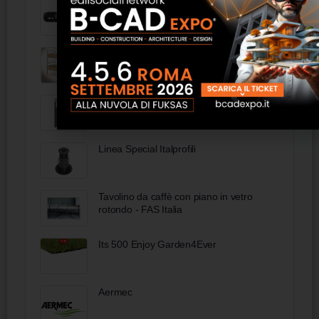
97 50 10 - KNIPEX Pinza per connettori
modulari tipo "Western" rivestiti in
materiale bicomponente brunita 190
mm
Letto a castello Giove in metallo con
reti a doghe - FAS Italia
Salvacaldo - DeFAVERI
Linea Special Italprofili
Tavolino da caffè con piano in vetro
rotondo - FAS Italia
Its 500 Enjoy Garden4Ever
Aermec