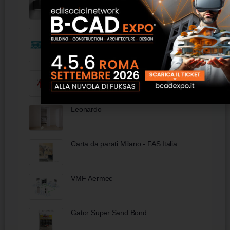
Bacchi
Isol Multiflex - IsolResine Edilizie
Leonardo
Carta da parati Milano - FAS Italia
VMF Aermec
Gator Super Sand Bond