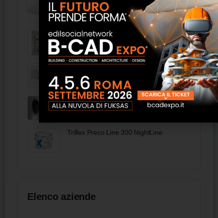
Coprimaterasso ignifugo con angoli -
FAS Italia
ELICA
Testata per letto 300x100 con
illuminazione - FAS Italia
VEGA S100 Lampada LED - LYM
Triflex Preco Line 300 NightLine
Elenco aziende