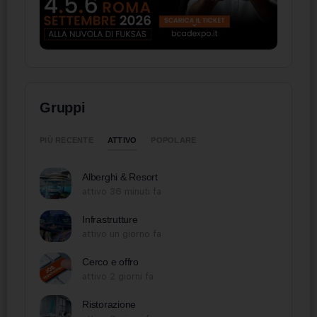
Gruppi
ATTIVO
PIÙ RECENTE
POPOLARE
Alberghi & Resort
attivo 36 minuti fa
Infrastrutture
attivo un giorno fa
Cerco e offro
attivo 2 giorni fa
Ristorazione