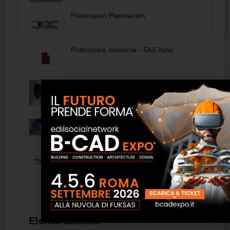
Plasmapan Plasmacem
Poltroncina moderna - FAS Italia
VEGA S100 Lampada LED - LYM
Attestazioni SOA
Radiafloor - Newfloor
Elenco aziende