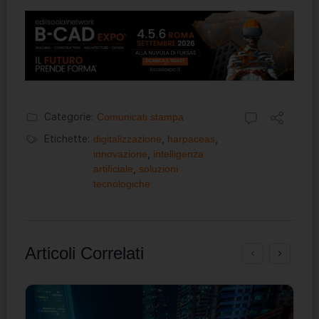
Categorie:
Comunicati stampa
Etichette:
digitalizzazione
,
harpaceas
,
innovazione
,
intelligenza
artificiale
,
soluzioni
tecnologiche
Articoli Correlati