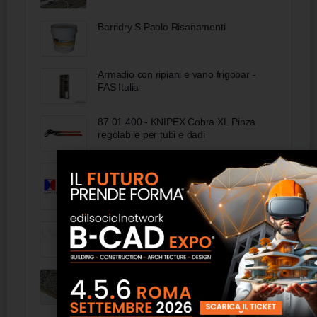
Barridry S.Paolo Risanamenti
Armadio con ripiani e vano frigobar -
FAS Italia
87 01 400 - KNIPEX Cobra XL Pinza
regolabile per tubi e dadi
Exrg
Corso: Catasto fabbricati DOCFA 2°
livello
Celenit N / C