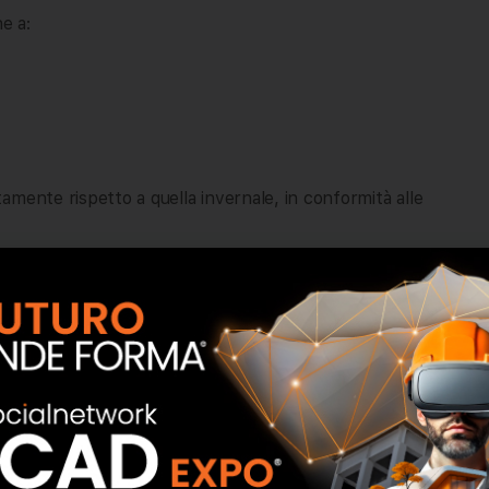
e a:
tamente rispetto a quella invernale, in conformità alle
toria alle norme UNI 11673, con riconoscimento del
 e non, raccolta e riuso delle acque meteoriche a livello di
GE);