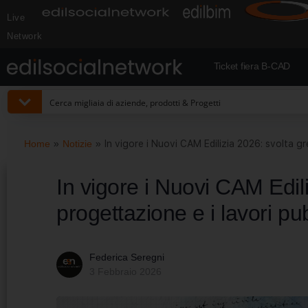
Live
Network
Ticket fiera B-CAD
Home
»
Notizie
»
In vigore i Nuovi CAM Edilizia 2026: svolta gr
In vigore i Nuovi CAM Edil
progettazione e i lavori pub
Federica Seregni
3 Febbraio 2026