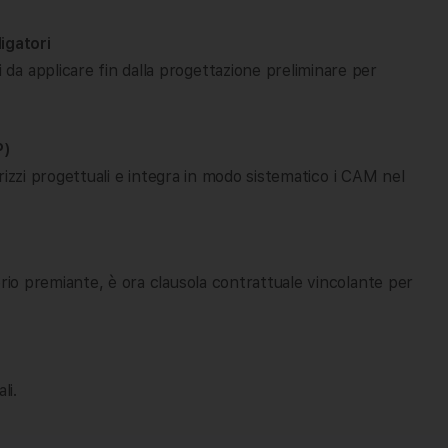
ligatori
a applicare fin dalla progettazione preliminare per
P)
dirizzi progettuali e integra in modo sistematico i CAM nel
erio premiante, è ora clausola contrattuale vincolante per
li.