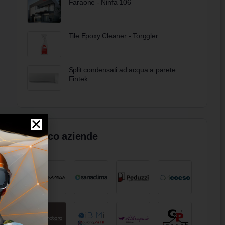
Faraone - Ninfa 106
Tile Epoxy Cleaner - Torggler
Split condensati ad acqua a parete
Fintek
Elenco aziende