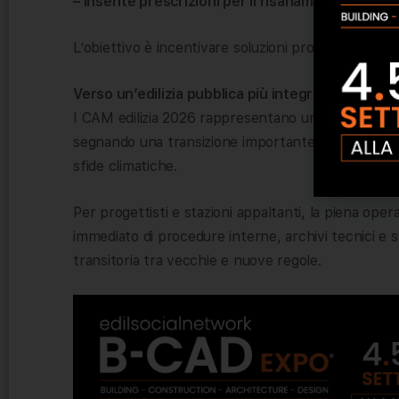
– inserite prescrizioni per il risanamento
da umidit
L’obiettivo è incentivare soluzioni progettuali a m
Verso un’edilizia pubblica più integrata e sosteni
I CAM edilizia 2026 rappresentano una
svolta dig
segnando una transizione importante verso un’edilizia
sfide climatiche.
Per progettisti e stazioni appaltanti, la piena op
immediato di procedure interne, archivi tecnici e st
transitoria tra vecchie e nuove regole.