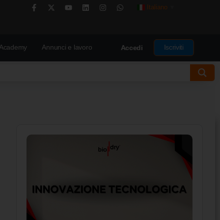
Italiano
▼
Academy
Annunci e lavoro
Iscriviti
Accedi