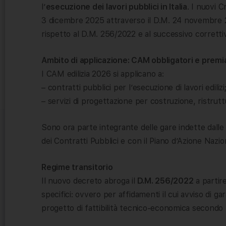
l’
esecuzione dei lavori pubblici in Italia
. I nuovi C
3 dicembre 2025 attraverso il D.M. 24 novembre 
rispetto al D.M. 256/2022 e al successivo corretti
Ambito di applicazione: CAM obbligatori e premi
I CAM edilizia 2026 si applicano a:
– contratti pubblici per l’esecuzione di lavori edilizi
– servizi di progettazione per costruzione, ristru
Sono ora parte integrante delle gare indette dalle 
dei Contratti Pubblici e con il Piano d’Azione Naz
Regime transitorio
Il nuovo decreto abroga il
D.M. 256/2022
a partire
specifici: ovvero per affidamenti il cui avviso di g
progetto di fattibilità tecnico-economica secondo 