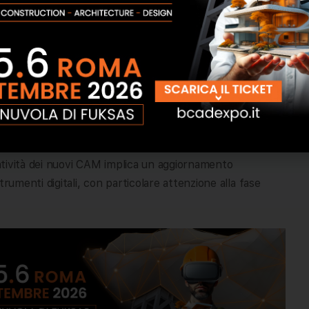
à, materiali riciclati, prodotti innovativi.
inore impatto ambientale.
bile
itale, ambientale e qualitativa per il settore pubblico
,
 orientata al ciclo di vita, al contesto territoriale e alle
eratività dei nuovi CAM implica un aggiornamento
rumenti digitali, con particolare attenzione alla fase