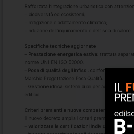
Rafforzata l’integrazione urbanistica con attenzion
– biodiversità ed ecosistemi;
– mitigazione e adattamento climatico;
– riduzione dell’inquinamento e dell’isola di calore.
Specifiche tecniche aggiornate
–
Prestazione energetica estiva
: trattata separa
norme UNI EN ISO 52000.
–
Posa di qualità degli infissi
: conformità obbliga
Marchio Progettazione Posa Qualità.
–
Gestione idrica
: sistemi duali per acqua potabile
edificio.
Criteri premianti e nuove competenze
Il nuovo decreto amplia i criteri premianti:
–
valorizzate le certificazioni individuali
(ESCo, E