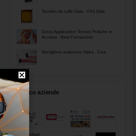
Tavolino da caffè Gear - FAS Italia
Corso Applicazioni Tecnico Pratiche in
Acustica - Beta Formazione
Maniglione antipanico Alpha - Cisa
Elenco aziende