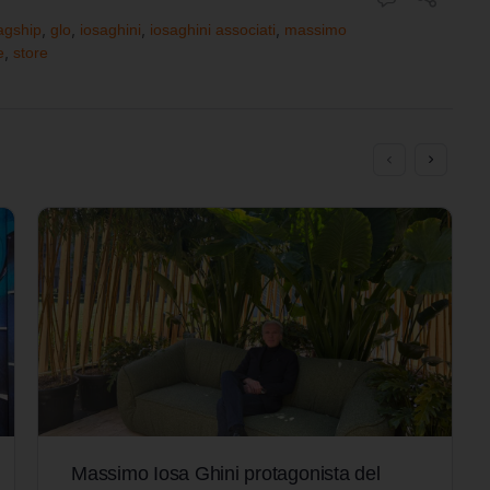
lagship
,
glo
,
iosaghini
,
iosaghini associati
,
massimo
e
,
store
Massimo Iosa Ghini protagonista del