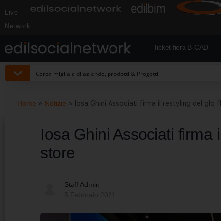
Live
Network
Ticket fiera B-CAD
Home
»
Notizie
»
Iosa Ghini Associati firma il restyling del glo 
Iosa Ghini Associati firma i
store
Staff Admin
5 Febbraio 2021