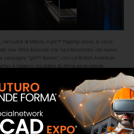
, nel cuore di Milano, il glo™ flagship store, lo store
udio Iosa Ghini Associati che ha interpretato nel nuovo
della campagna “glo™ &more”, con cui British American
itivo a tabacco riscaldato di ultima generazione.
 e tecnologia ad un design elegante e raffinato,
funzionale.
endario di laboratori ed eventi che vedranno la
 il momento gli appuntamenti si potranno seguire
fatti di una riapertura e una serie di iniziative che
rispetto delle procedure previste per garantire la salute
Covid-19.