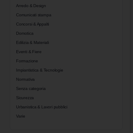
Arredo & Design
Comunicati stampa
Concorsi & Appalti
Domotica
Edilizia & Materiali
Eventi & Fiere
Formazione
Impiantistica & Tecnologie
Normativa
Senza categoria
Sicurezza
Urbanistica & Lavori pubblici
Varie
Inspire Collection: sei mondi per glo da
Nell