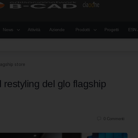
News
Attività
Aziende
Prodotti
Progetti
ESN 
flagship store
l restyling del glo flagship
0
Commenti