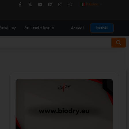
Italiano
▼
Academy
Annunci e lavoro
Iscriviti
Accedi