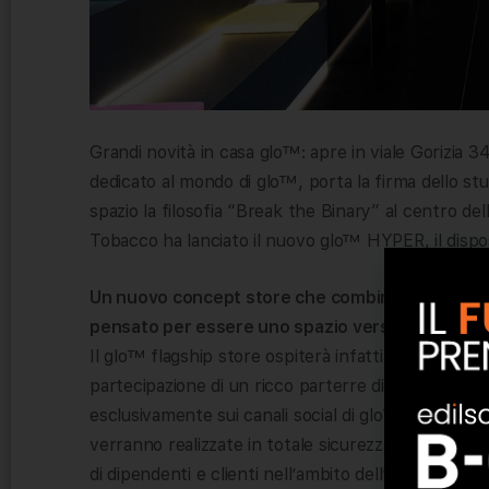
Grandi novità in casa glo™: apre in viale Gorizia 34
dedicato al mondo di glo™, porta la firma dello st
spazio la filosofia “Break the Binary” al centro 
Tobacco ha lanciato il nuovo glo™ HYPER, il dispos
Un nuovo concept store che combina innovazione
pensato per essere uno spazio versatile e multi
Il glo™ flagship store ospiterà infatti un fitto cal
partecipazione di un ricco parterre di ospiti. Per
esclusivamente sui canali social di glo™: si tratta in
verranno realizzate in totale sicurezza, nel pieno 
di dipendenti e clienti nell’ambito dell’emergenza 