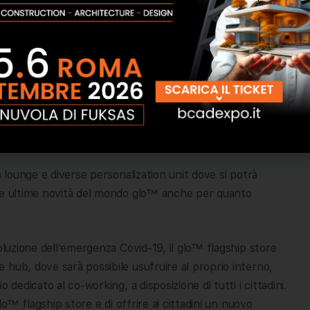
 rendere concreta, interpretandola in uno spazio,
trasti e di possibilità di nuove opportunità che è al
di glo™. Abbiamo tradotto questo concept in uno store
le scelte cromatiche, dove la tecnologia è funzionale a
on i prodotti e dove lo spazio è pensato per andare
unto l’Architetto Massimo Iosa Ghini, titolare dello studio
a lounge e diverse personalization unit dove si potrà
 le ultime novità del mondo glo™ anche per quanto
oluzione dell’emergenza Covid-19, il glo™ flagship store
hub, dove sarà possibile usufruire al proprio interno,
dedicato al co-working, a disposizione di tutti i cittadini.
lo™ flagship store e di offrire ai cittadini un nuovo