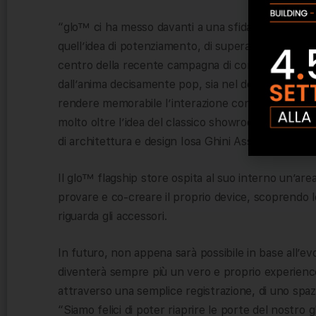
“glo™ ci ha messo davanti a una sfida avvincente:
quell’idea di potenziamento, di superamento dei con
centro della recente campagna di comunicazione 
dall’anima decisamente pop, sia nel design che nel
rendere memorabile l’interazione con lo spazio e c
molto oltre l’idea del classico showroom” – ha aggi
di architettura e design Iosa Ghini Associati.
Il glo™ flagship store ospita al suo interno un’are
provare e co-creare il proprio device, scoprendo
riguarda gli accessori.
In futuro, non appena sarà possibile in base all’ev
diventerà sempre più un vero e proprio experience 
attraverso una semplice registrazione, di uno spazio 
“Siamo felici di poter riaprire le porte del nostro g