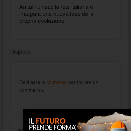
Arrital riunisce la rete italiana e
inaugura una nuova fase della
propria evoluzione
Risposte
Devi essere
per inviare un
connesso
commento.